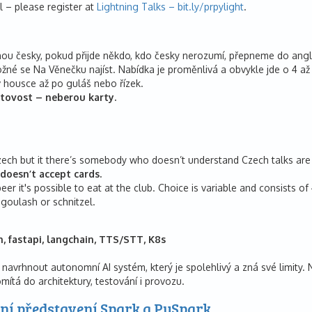
l – please register at
Lightning Talks – bit.ly/prpylight
.
ou česky, pokud přijde někdo, kdo česky nerozumí, přepneme do angličt
žné se Na Věnečku najíst. Nabídka je proměnlivá a obvykle jde o 4 až 
 housce až po guláš nebo řízek.
tovost – neberou karty.
zech but it there’s somebody who doesn’t understand Czech talks are s
doesn’t accept cards.
eer it's possible to eat at the club. Choice is variable and consists 
 goulash or schnitzel.
n, fastapi, langchain, TTS/STT, K8s
 navrhnout autonomní AI systém, který je spolehlivý a zná své limity.
mítá do architektury, testování i provozu.
ní představení Spark a PySpark