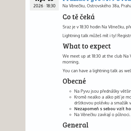
2026
·
18:30
Na Věnečku, Ostrovského 38a, Praha
Co tě čeká
Sraz je v 18:30 hodin Na Věnečku, př
Lightning talk můžeš mít i ty! Regis
What to expect
We meet up at 18:30 at the club Na V
morning.
You can have a lightning talk as wel
Obecné
Na Pyvu jsou přednášky většin
Kromě nealko a alko pití je mo
dršťkovou polévku a smažák v
Nezapomeň s sebou vzít ho
Na Věnečku zavírají o půlnoci.
General