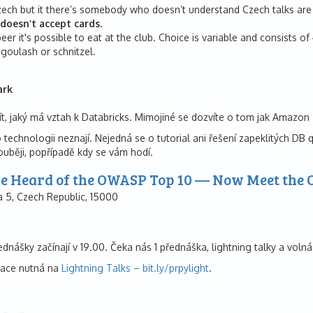
zech but it there’s somebody who doesn’t understand Czech talks are s
doesn’t accept cards.
eer it's possible to eat at the club. Choice is variable and consists 
 goulash or schnitzel.
ark
žít, jaký má vztah k Databricks. Mimojiné se dozvíte o tom jak Amazon
o technologii neznají. Nejedná se o tutorial ani řešení zapeklitých DB 
ouběji, popřípadě kdy se vám hodí.
ve Heard of the OWASP Top 10 — Now Meet the 
 5, Czech Republic, 15000
ednášky začínají v 19.00. Čeka nás 1 přednáška, lightning talky a voln
trace nutná na
Lightning Talks – bit.ly/prpylight
.