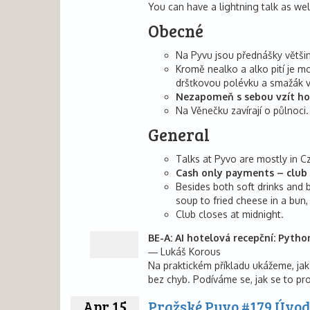
You can have a lightning talk as wel
Obecné
Na Pyvu jsou přednášky většin
Kromě nealko a alko pití je mo
dršťkovou polévku a smažák v
Nezapomeň s sebou vzít ho
Na Věnečku zavírají o půlnoci.
General
Talks at Pyvo are mostly in C
Cash only payments – club 
Besides both soft drinks and b
soup to fried cheese in a bun,
Club closes at midnight.
BE-A: AI hotelová recepční: Pytho
Lukáš Korous
Na praktickém příkladu ukážeme, jak
bez chyb. Podíváme se, jak se to pro
Apr 15
Pražské Pyvo #179 Úvod