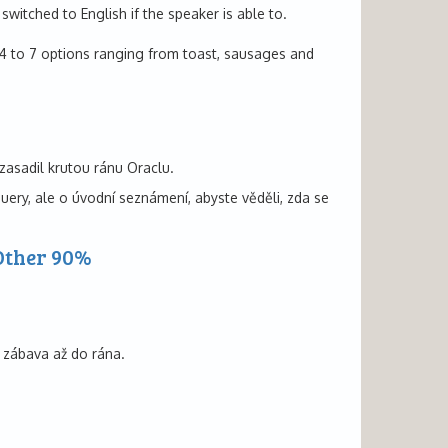
witched to English if the speaker is able to.
of 4 to 7 options ranging from toast, sausages and
 zasadil krutou ránu Oraclu.
query, ale o úvodní seznámení, abyste věděli, zda se
Other 90%
á zábava až do rána.