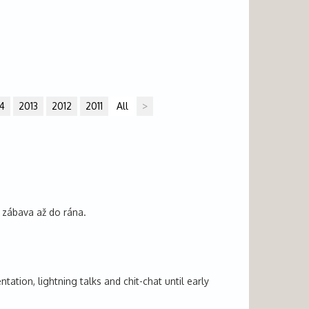
4
2013
2012
2011
All
>
á zábava až do rána.
ation, lightning talks and chit-chat until early