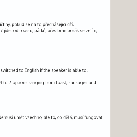
iny, pokud se na to přednášející cítí.
7 jídel od toastu, párků, přes bramborák se zelím,
witched to English if the speaker is able to.
of 4 to 7 options ranging from toast, sausages and
 Nemusí umět všechno, ale to, co dělá, musí fungovat