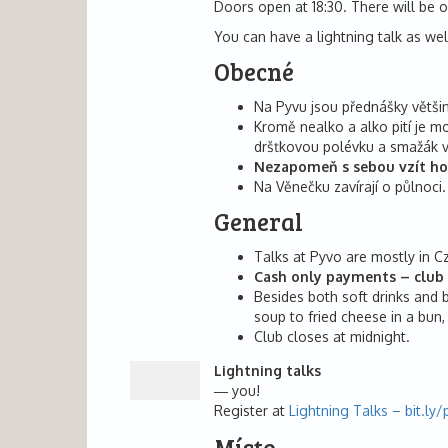
Doors open at 18:30. There will be on
You can have a lightning talk as wel
Obecné
Na Pyvu jsou přednášky většin
Kromě nealko a alko pití je mo
dršťkovou polévku a smažák v
Nezapomeň s sebou vzít ho
Na Věnečku zavírají o půlnoci.
General
Talks at Pyvo are mostly in C
Cash only payments – club 
Besides both soft drinks and b
soup to fried cheese in a bun,
Club closes at midnight.
Lightning talks
you!
Register at
Lightning Talks – bit.ly/
Místo