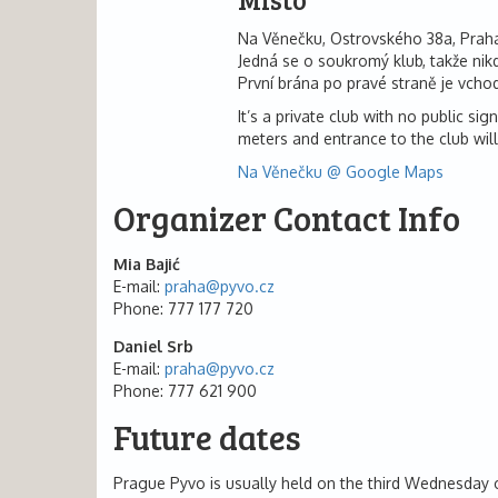
Na Věnečku, Ostrovského 38a, Praha
Jedná se o soukromý klub, takže nik
První brána po pravé straně je vcho
It’s a private club with no public s
meters and entrance to the club will 
Na Věnečku @ Google Maps
Organizer Contact Info
Mia Bajić
E-mail
praha@
pyvo.cz
Phone
777 177 720
Daniel Srb
E-mail
praha@
pyvo.cz
Phone
777 621 900
Future dates
Prague Pyvo is usually held on the third Wednesday