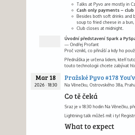
Talks at Pyvo are mostly in C
Cash only payments – club 
Besides both soft drinks and b
soup to fried cheese in a bun,
Club closes at midnight.
Úvodní představení Spark a PySp
Ondřej Profant
Proč vznikl, co přináší a kdy ho pou
Přednáška je určena lidem, kteří tut
touto technologii chcete zabývat hl
Mar 18
Pražské Pyvo #178 You’
2026
·
18:30
Na Věnečku, Ostrovského 38a, Praha
Co tě čeká
Sraz je v 18:30 hodin Na Věnečku, př
Lightning talk můžeš mít i ty! Regis
What to expect