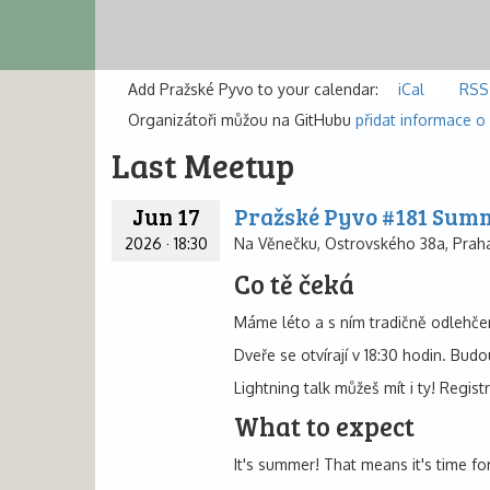
Add Pražské Pyvo to your calendar:
iCal
RSS
Organizátoři můžou na GitHubu
přidat informace o
Last Meetup
Jun 17
Pražské Pyvo #181 Summe
2026
·
18:30
Na Věnečku, Ostrovského 38a, Praha
Co tě čeká
Máme léto a s ním tradičně odlehčený
Dveře se otvírají v 18:30 hodin. Budo
Lightning talk můžeš mít i ty! Regis
What to expect
It's summer! That means it's time fo