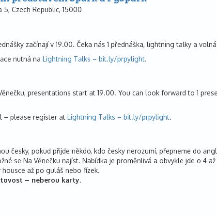
 5, Czech Republic, 15000
ednášky začínají v 19.00. Čeka nás 1 přednáška, lightning talky a voln
trace nutná na
Lightning Talks – bit.ly/prpylight
.
ěnečku, presentations start at 19.00. You can look forward to 1 present
l – please register at
Lightning Talks – bit.ly/prpylight
.
ou česky, pokud přijde někdo, kdo česky nerozumí, přepneme do angličt
žné se Na Věnečku najíst. Nabídka je proměnlivá a obvykle jde o 4 až 
 housce až po guláš nebo řízek.
tovost – neberou karty.