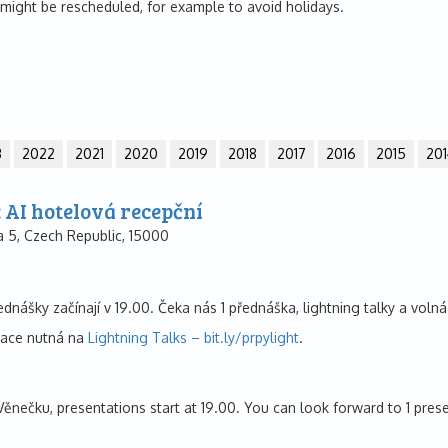
might be rescheduled, for example to avoid holidays.
3
2022
2021
2020
2019
2018
2017
2016
2015
201
 AI hotelová recepční
 5, Czech Republic, 15000
ednášky začínají v 19.00. Čeka nás 1 přednáška, lightning talky a voln
trace nutná na
Lightning Talks – bit.ly/prpylight
.
ěnečku, presentations start at 19.00. You can look forward to 1 present