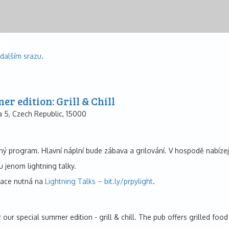
 dalším srazu
.
r edition: Grill & Chill
 5, Czech Republic, 15000
 program. Hlavní náplní bude zábava a grilování. V hospodě nabízejí jí
u jenom lightning talky.
trace nutná na
Lightning Talks – bit.ly/prpylight
.
r our special summer edition - grill & chill. The pub offers grilled fo