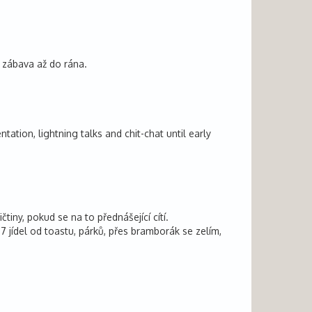
á zábava až do rána.
ation, lightning talks and chit-chat until early
iny, pokud se na to přednášející cítí.
7 jídel od toastu, párků, přes bramborák se zelím,