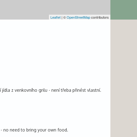
Leaflet
| ©
OpenStreetMap
contributors
dla z venkovního grilu - není třeba přinést vlastní.
od - no need to bring your own food.