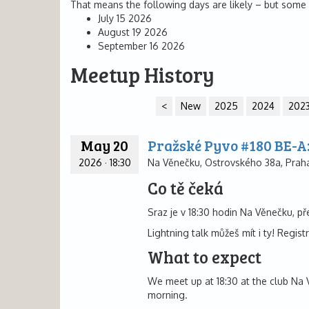
That means the following days are likely – but some 
July 15 2026
August 19 2026
September 16 2026
Meetup History
<
New
2025
2024
202
May 20
Pražské Pyvo #180 BE-A:
2026
·
18:30
Na Věnečku, Ostrovského 38a, Praha
Co tě čeká
Sraz je v 18:30 hodin Na Věnečku, př
Lightning talk můžeš mít i ty! Regis
What to expect
We meet up at 18:30 at the club Na V
morning.