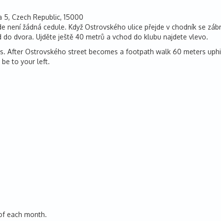
 5, Czech Republic, 15000
de není žádná cedule. Když Ostrovského ulice přejde v chodník se zá
d do dvora. Ujděte ještě 40 metrů a vchod do klubu najdete vlevo.
igns. After Ostrovského street becomes a footpath walk 60 meters uphill
be to your left.
 of each month.