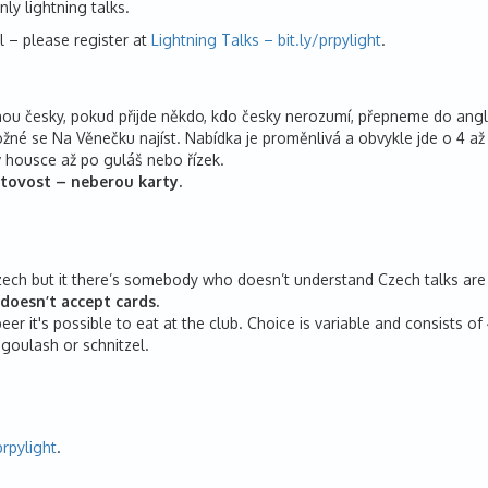
ly lightning talks.
l – please register at
Lightning Talks – bit.ly/prpylight
.
ou česky, pokud přijde někdo, kdo česky nerozumí, přepneme do angličt
žné se Na Věnečku najíst. Nabídka je proměnlivá a obvykle jde o 4 až 
 housce až po guláš nebo řízek.
tovost – neberou karty.
zech but it there’s somebody who doesn’t understand Czech talks are s
doesn’t accept cards.
eer it's possible to eat at the club. Choice is variable and consists 
 goulash or schnitzel.
prpylight
.