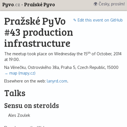
Pyvo
.cz
Pražské Pyvo
🌍 Česky, prosím!
Pražské PyVo
✎ Edit this event on GitHub
#43 production
infrastructure
th
The meetup took place on Wednesday the 15
of October, 2014
at 19:00.
Na Věnečku, Ostrovského 38a, Praha 5, Czech Republic, 15000
→ map (mapy.cz)
Elsewhere on the web:
lanyrd.com
.
Talks
Sensu on steroids
Ales Zoulek