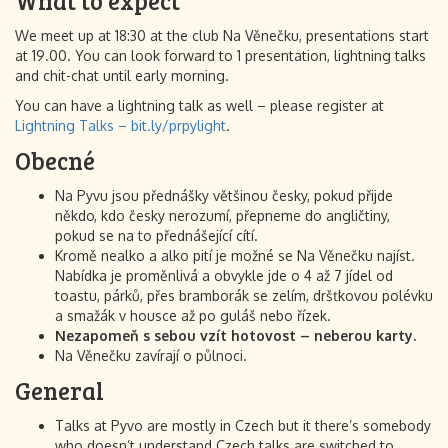
What to expect
We meet up at 18:30 at the club Na Věnečku, presentations start
at 19.00. You can look forward to 1 presentation, lightning talks
and chit-chat until early morning.
You can have a lightning talk as well – please register at
Lightning Talks – bit.ly/prpylight
.
Obecné
Na Pyvu jsou přednášky většinou česky, pokud přijde
někdo, kdo česky nerozumí, přepneme do angličtiny,
pokud se na to přednášející cítí.
Kromě nealko a alko pití je možné se Na Věnečku najíst.
Nabídka je proměnlivá a obvykle jde o 4 až 7 jídel od
toastu, párků, přes bramborák se zelím, dršťkovou polévku
a smažák v housce až po guláš nebo řízek.
Nezapomeň s sebou vzít hotovost – neberou karty.
Na Věnečku zavírají o půlnoci.
General
Talks at Pyvo are mostly in Czech but it there’s somebody
who doesn’t understand Czech talks are switched to