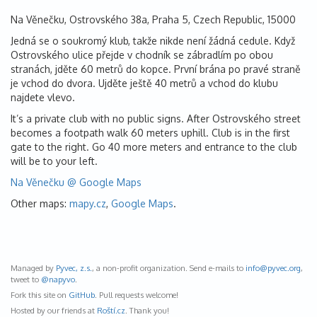
Na Věnečku, Ostrovského 38a, Praha 5, Czech Republic, 15000
Jedná se o soukromý klub, takže nikde není žádná cedule. Když
Ostrovského ulice přejde v chodník se zábradlím po obou
stranách, jděte 60 metrů do kopce. První brána po pravé straně
je vchod do dvora. Ujděte ještě 40 metrů a vchod do klubu
najdete vlevo.
It’s a private club with no public signs. After Ostrovského street
becomes a footpath walk 60 meters uphill. Club is in the first
gate to the right. Go 40 more meters and entrance to the club
will be to your left.
Na Věnečku @ Google Maps
Other maps:
mapy.cz
,
Google Maps
.
Managed by
Pyvec, z.s.
, a non-profit organization. Send e-mails to
info@
pyvec.org
,
tweet to
@napyvo
.
Fork this site on
GitHub
. Pull requests welcome!
Hosted by our friends at
Roští.cz
. Thank you!