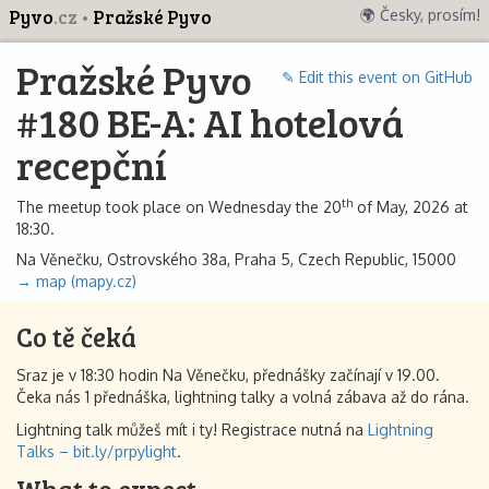
Pyvo
.cz
Pražské Pyvo
🌍 Česky, prosím!
Pražské Pyvo
✎ Edit this event on GitHub
#180 BE-A: AI hotelová
recepční
th
The meetup took place on Wednesday the 20
of May, 2026 at
18:30.
Na Věnečku, Ostrovského 38a, Praha 5, Czech Republic, 15000
→ map (mapy.cz)
Co tě čeká
Sraz je v 18:30 hodin Na Věnečku, přednášky začínají v 19.00.
Čeka nás 1 přednáška, lightning talky a volná zábava až do rána.
Lightning talk můžeš mít i ty! Registrace nutná na
Lightning
Talks – bit.ly/prpylight
.