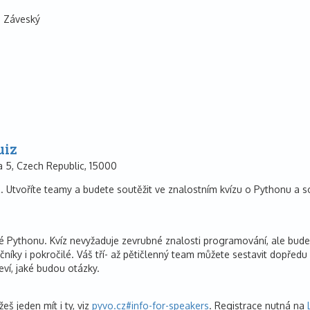
 Záveský
uiz
 5, Czech Republic, 15000
. Utvoříte teamy a budete soutěžit ve znalostním kvízu o Pythonu a so
Pythonu. Kvíz nevyžaduje zevrubné znalosti programování, ale bude i
níky i pokročilé. Váš tří- až pětičlenný team můžete sestavit dopřed
ví, jaké budou otázky.
eš jeden mít i ty, viz
pyvo.cz#info-for-speakers
. Registrace nutná na