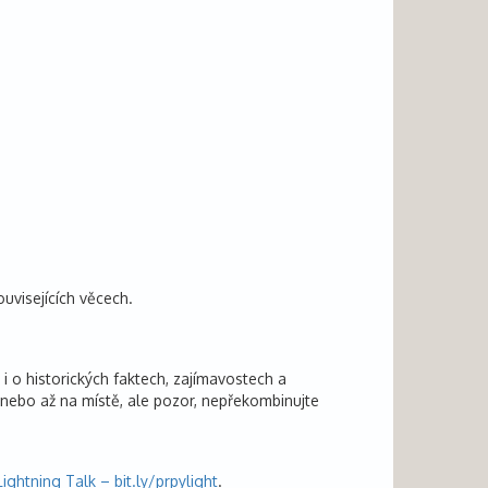
uvisejících věcech.
 o historických faktech, zajímavostech a
u nebo až na místě, ale pozor, nepřekombinujte
Lightning Talk – bit.ly/prpylight
.