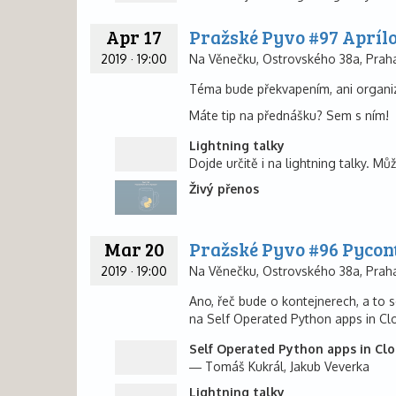
Apr 17
Pražské Pyvo #97 Apríl
2019
·
19:00
Na Věnečku, Ostrovského 38a, Praha
Téma bude překvapením, ani organizá
Máte tip na přednášku? Sem s ním!
Lightning talky
Dojde určitě i na lightning talky. Můž
Živý přenos
Mar 20
Pražské Pyvo #96 Pycont
2019
·
19:00
Na Věnečku, Ostrovského 38a, Praha
Ano, řeč bude o kontejnerech, a to s
na Self Operated Python apps in Cl
Self Operated Python apps in Cl
Tomáš Kukrál
Jakub Veverka
Lightning talky