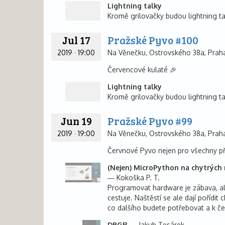
Lightning talky
Kromě grilovačky budou lightning tal
Jul 17
Pražské Pyvo #100
2019
·
19:00
Na Věnečku, Ostrovského 38a, Praha
Červencové kulaté 🎉
Lightning talky
Kromě grilovačky budou lightning tal
Jun 19
Pražské Pyvo #99
2019
·
19:00
Na Věnečku, Ostrovského 38a, Praha
Červnové Pyvo nejen pro všechny př
(Nejen) MicroPython na chytrých
Kokoška P. T.
Programovat hardware je zábava, ale
cestuje. Naštěstí se ale dají pořídi
co dalšího budete potřebovat a k če
DBGR
Jakub Tesárek