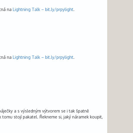
utná na
Lightning Talk – bit.ly/prpylight
.
utná na
Lightning Talk – bit.ly/prpylight
.
páječky a s výsledným výtvorem se i tak špatně
 k tomu stojí pakatel. Řekneme si, jaký náramek koupit,