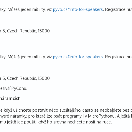
ky. Můžeš jeden mít i ty, viz
pyvo.cz#info-for-speakers
. Registrace n
 5, Czech Republic, 15000
ky. Můžeš jeden mít i ty, viz
pyvo.cz#info-for-speakers
. Registrace n
 5, Czech Republic, 15000
eživší PyConu.
 náramcích
 když už chcete postavit něco složitějšího, často se neobejdete bez 
t chytré náramky, pro které lze psát programy i v MicroPythonu. A ještě
mu ještě jde použít, když ho zrovna nechcete nosit na ruce.