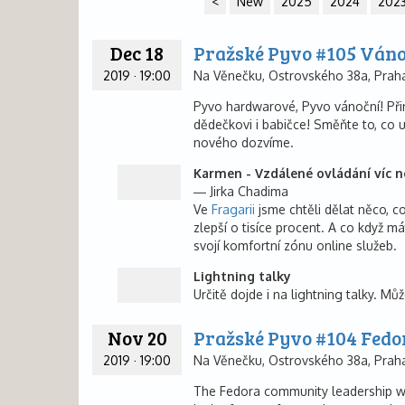
<
New
2025
2024
202
Dec 18
Pražské Pyvo #105 Váno
2019
·
19:00
Na Věnečku, Ostrovského 38a, Praha
Pyvo hardwarové, Pyvo vánoční! Přin
dědečkovi i babičce! Směňte to, co u
nového dozvíme.
Karmen - Vzdálené ovládání víc n
Jirka Chadima
Ve
Fragarii
jsme chtěli dělat něco, c
zlepší o tisíce procent. A co když m
svojí komfortní zónu online služeb.
Lightning talky
Určitě dojde i na lightning talky. Můž
Nov 20
Pražské Pyvo #104 Fedo
2019
·
19:00
Na Věnečku, Ostrovského 38a, Praha
The Fedora community leadership wi