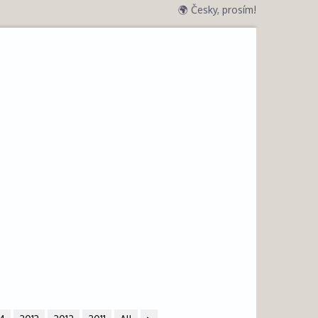
🌍 Česky, prosím!