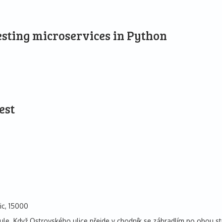
esting microservices in Python
est
ic, 15000
ule. Když Ostrovského ulice přejde v chodník se zábradlím po obou s