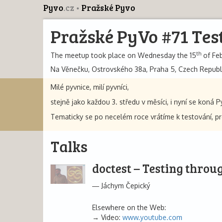
Pyvo
.cz
Pražské Pyvo
Pražské PyVo #71 Tes
th
The meetup took place on Wednesday the 15
of Feb
Na Věnečku, Ostrovského 38a, Praha 5, Czech Republ
Milé pyvnice, milí pyvníci,
stejně jako každou 3. středu v měsíci, i nyní se koná 
Tematicky se po necelém roce vrátíme k testování, p
Talks
doctest – Testing thro
Jáchym Čepický
Elsewhere on the Web:
Video:
www.youtube.com