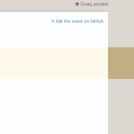
🌍 Česky, prosím!
✎ Edit this event on GitHub