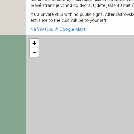
pravé straně je vchod do dvora. Ujděte ještě 40 metr
It’s a private club with no public signs. After Ostrov
entrance to the club will be to your left.
Na Věnečku @ Google Maps
+
-