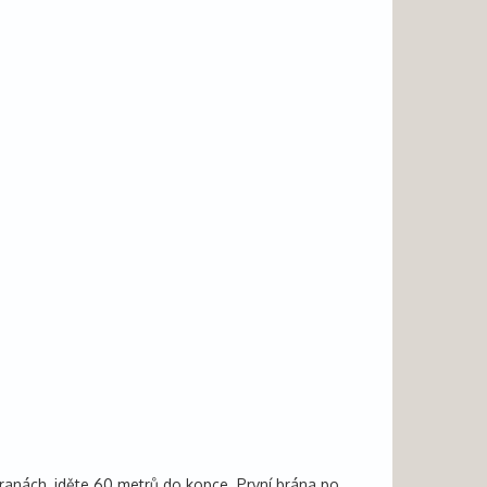
tranách, jděte 60 metrů do kopce. První brána po