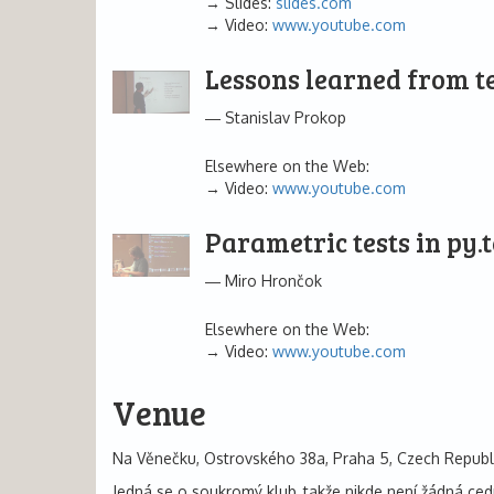
Slides:
slides.com
Video:
www.youtube.com
Lessons learned from t
Stanislav Prokop
Elsewhere on the Web:
Video:
www.youtube.com
Parametric tests in py.t
Miro Hrončok
Elsewhere on the Web:
Video:
www.youtube.com
Venue
Na Věnečku, Ostrovského 38a, Praha 5, Czech Republ
Jedná se o soukromý klub, takže nikde není žádná ced