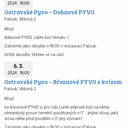
2024
·
18:00
Ostravské Pyvo – Dubnové PYVO
Palouk, Vítězná 2
Ahoj!
dubnové PYVO, zatím bez tématu :(
Začneme jako obvykle v 18:00 v restauraci Palouk.
Určitě doražte, těšíme se na vás!
6. 3.
2024
·
18:00
Ostravské Pyvo – Březnové PYVO s kvízem
Palouk, Vítězná 2
Ahoj!
na březnové PYVO si pro nás Lumír připravil kvíz na téma
sémantický posun termínů používaných v IT - jinými slovy, jaká
slova měla před použitím v IT jiný význam?
Začneme jako obvykle v 18:00 v restauraci Palouk.