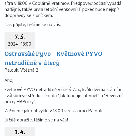
zítra v 18:00 v Coolárně Vratimov. Předpověď počasí vypadá
nadějně, takže první letošní venkovní IT pokec bude nejspíš
doopravdy se sluníčkem.
Tak přijďte, těšíme se na vás.
7. 5.
2024
·
18:00
Ostravské Pyvo – Květnové PYVO -
netradičně v úterý
Palouk, Vítězná 2
Ahoj!
květnové PYVO netradičně v úterý 7.5., kvůli dvěma státním
svátkům ve středu.Témata "Jak funguje internet" a "Reverzní
proxy HAProxy".
Začneme jako obvykle v 18:00 v restauraci Palouk.
Určitě doražte, těšíme se na vás!
3. 4.