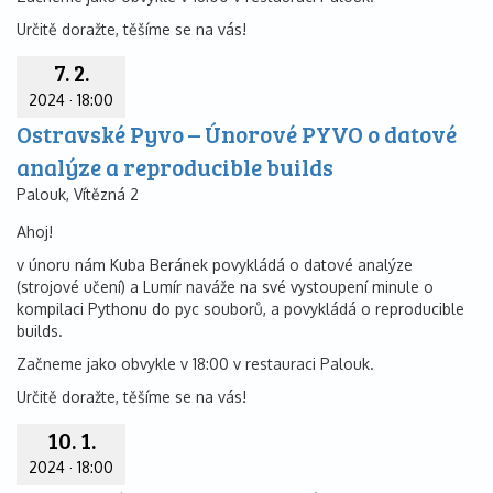
Určitě doražte, těšíme se na vás!
7. 2.
2024
·
18:00
Ostravské Pyvo – Únorové PYVO o datové
analýze a reproducible builds
Palouk, Vítězná 2
Ahoj!
v únoru nám Kuba Beránek povykládá o datové analýze
(strojové učení) a Lumír naváže na své vystoupení minule o
kompilaci Pythonu do pyc souborů, a povykládá o reproducible
builds.
Začneme jako obvykle v 18:00 v restauraci Palouk.
Určitě doražte, těšíme se na vás!
10. 1.
2024
·
18:00