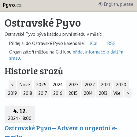
Pyvo
.cz
🌎 English, please!
Ostravské Pyvo
Ostravské Pyvo bývá každou první středu v měsíci.
Přidej si do Ostravské Pyvo kalendáře:
iCal
RSS
Organizátoři můžou na GitHubu
přidat informace o dalším
srazu
.
Historie srazů
<
Nové
2025
2024
2023
2022
2021
2020
2019
2018
2017
2016
2015
2014
2013
Vše
>
4. 12.
2024
·
18:00
Ostravské Pyvo – Advent a urgentní e-
maily