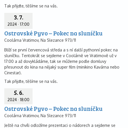
Tak přijďte, těšíme se na vás.
3. 7.
2024
·
17:00
Ostravské Pyvo – Pokec na sluníčku
Coolárna Vratimov, Na Slezance 973/11
Blíží se první červencová středa a s ní další pythonní pokec na
sluníčku. Tentokrát se sejdeme v Coolárně ve Vratimově už v
17:00 a až dovykládáme, tak se můžeme podle domluvy
přesunout do kina na nějaký super film (minikino Kavárna nebo
Cinestar).
Tak přijďte, těšíme se na vás.
5. 6.
2024
·
18:00
Ostravské Pyvo – Pokec na sluníčku
Coolárna Vratimov, Na Slezance 973/11
Ještě na chvíli odložíme prezentaci o nádorech a sejdeme se