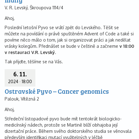
V. R. Levský, Škroupova 1114/4
Ahoj,
Poslední letošní Pyvo se vrátí zpět do Levského. Těšit se
můžete na povídání o právě spuštěném Advent of Code a také si
povíme něco málo o tom, jak si organizovat práci a jak nedělat
vrásky kolegům. Přednášet se bude v češtině a začneme
v 18:00
v restauraci V.R. Levský.
Tak přijďte, těšíme se na Vás.
6. 11.
2024
·
18:00
Ostravské Pyvo – Cancer genomics
Palouk, Vítězná 2
Ahoj,
Středeční listopadové pyvo bude mít tentokrát biologicko-
medicínský nádech, protože se Martině blíží obhajoba její
dizertační práce. Během svého doktorského studia se věnovala
především identifikaci mutací využitelných v léčbě