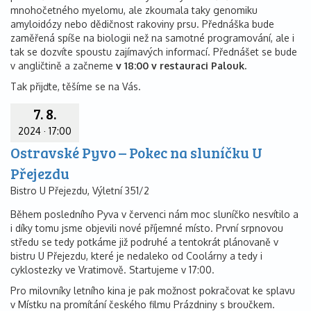
mnohočetného myelomu, ale zkoumala taky genomiku
amyloidózy nebo dědičnost rakoviny prsu. Přednáška bude
zaměřená spíše na biologii než na samotné programování, ale i
tak se dozvíte spoustu zajímavých informací. Přednášet se bude
v angličtině a začneme
v 18:00 v restauraci Palouk.
Tak přijďte, těšíme se na Vás.
7. 8.
2024
·
17:00
Ostravské Pyvo – Pokec na sluníčku U
Přejezdu
Bistro U Přejezdu, Výletní 351/2
Během posledního Pyva v červenci nám moc sluníčko nesvítilo a
i díky tomu jsme objevili nové příjemné místo. První srpnovou
středu se tedy potkáme již podruhé a tentokrát plánovaně v
bistru U Přejezdu, které je nedaleko od Coolárny a tedy i
cyklostezky ve Vratimově. Startujeme v 17:00.
Pro milovníky letního kina je pak možnost pokračovat ke splavu
v Místku na promítání českého filmu Prázdniny s broučkem.