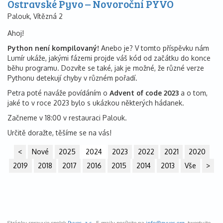
Ostravské Pyvo – Novoroční PYVO
Palouk, Vítězná 2
Ahoj!
Python není kompilovaný!
Anebo je? V tomto příspěvku nám
Lumír ukáže, jakými fázemi projde váš kód od začátku do konce
běhu programu. Dozvíte se také, jak je možné, že různé verze
Pythonu detekují chyby v různém pořadí.
Petra poté naváže povídáním o
Advent of code 2023
a o tom,
jaké to v roce 2023 bylo s ukázkou některých hádanek.
Začneme v 18:00 v restauraci Palouk.
Určitě doražte, těšíme se na vás!
<
Nové
2025
2024
2023
2022
2021
2020
2019
2018
2017
2016
2015
2014
2013
Vše
>
Stránky spravuje spolek
Pyvec, z.s.
. E-maily posílejte na
info@
pyvec.org
, tweetujte