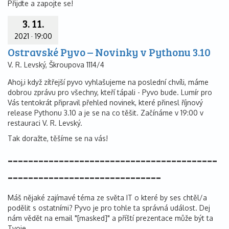
Přijďte a zapojte se!
3. 11.
2021
·
19:00
Ostravské Pyvo – Novinky v Pythonu 3.10
V. R. Levský, Škroupova 1114/4
Ahoj,i když zítřejší pyvo vyhlašujeme na poslední chvíli, máme
dobrou zprávu pro všechny, kteří tápali - Pyvo bude. Lumír pro
Vás tentokrát připravil přehled novinek, které přinesl říjnový
release Pythonu 3.10 a je se na co těšit. Začínáme v 19:00 v
restauraci V. R. Levský.
Tak doražte, těšíme se na vás!
-----------------------------------------
------------------------------
Máš nějaké zajímavé téma ze světa IT o které by ses chtěl/a
podělit s ostatními? Pyvo je pro tohle ta správná událost. Dej
nám vědět na email "[masked]" a příští prezentace může být ta
Tvoje.