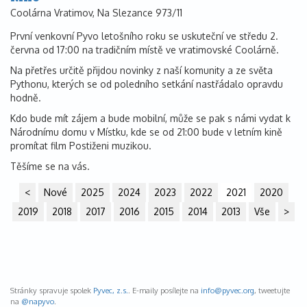
Coolárna Vratimov, Na Slezance 973/11
První venkovní Pyvo letošního roku se uskuteční ve středu 2.
června od 17:00 na tradičním místě ve vratimovské Coolárně.
Na přetřes určitě přijdou novinky z naší komunity a ze světa
Pythonu, kterých se od poledního setkání nastřádalo opravdu
hodně.
Kdo bude mít zájem a bude mobilní, může se pak s námi vydat k
Národnímu domu v Místku, kde se od 21:00 bude v letním kině
promítat film Postiženi muzikou.
Těšíme se na vás.
<
Nové
2025
2024
2023
2022
2021
2020
2019
2018
2017
2016
2015
2014
2013
Vše
>
Stránky spravuje spolek
Pyvec, z.s.
. E-maily posílejte na
info@
pyvec.org
, tweetujte
na
@napyvo
.