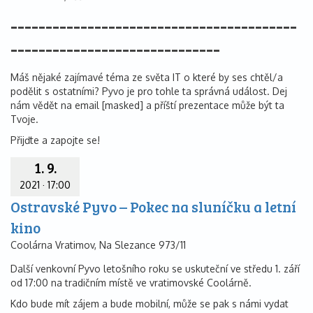
-----------------------------------------
------------------------------
Máš nějaké zajímavé téma ze světa IT o které by ses chtěl/a
podělit s ostatními? Pyvo je pro tohle ta správná událost. Dej
nám vědět na email [masked] a příští prezentace může být ta
Tvoje.
Přijďte a zapojte se!
1. 9.
2021
·
17:00
Ostravské Pyvo – Pokec na sluníčku a letní
kino
Coolárna Vratimov, Na Slezance 973/11
Další venkovní Pyvo letošního roku se uskuteční ve středu 1. září
od 17:00 na tradičním místě ve vratimovské Coolárně.
Kdo bude mít zájem a bude mobilní, může se pak s námi vydat