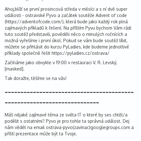
Ahoj,blíží se první prosincová středa v měsíci a s ní dvě super
události - ostravské Pyvo a začátek soutěže Advent of code
(https://adventofcode.com/), která bude jako každý rok plná
zajímavých příkladů k řešení. Na příštím Pyvu bychom Vám rádi
tuto soutěž představili, pověděli něco o minulých ročnících a
možná vyřešíme i první úkol. Pokud se vám bude soutěž líbit,
můžete se přihlásit do kurzu PyLadies, kde budeme jednotlivé
příklady společně řešit https://pyladies.cz/ostrava/
Začínáme jako obvykle v 19:00 v restauraci V. R. Levský,
[masked].
Tak doražte, těšíme se na vás!
-----------------------------------------
------------------------------
Máš nějaké zajímavé téma ze světa IT o které by ses chtěl/a
podělit s ostatními? Pyvo je pro tohle ta správná událost. Dej
nám vědět na email ostrava-pyvo(zavinac)googlegroups.com a
příští prezentace může být ta Tvoje.