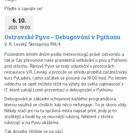
Přijďte a zapojte se!
6. 10.
2021
·
19:00
Ostravské Pyvo – Debugování v Pythonu
V. R. Levský, Škroupova 1114/4
Posledním letním dnům podle meteorologů právě odzvonilo a
tak je čas přesunout naše pravidelná setkávání u piva a Pythonu
pod střechu. Říjnové Pyvo se tedy uskuteční v prostorách
restaurace V.R. Levský a protože ve středu probíhá začátečnický
kurz PyLadies, i jeho začátek se posune na 19:00 hod. Po letním
oddechu se opět můžete těšit na výlety do světa zajímavostí z
IT, které zahájí Lumír prezentací o debugování v Pythonu.
Debugování je základní schopnost každého programátora,
kterou využívá ve chvílích, kdy něco nefunguje. To je skoro vždy.
Někdy stačí jen na ta správná místa napsat print, jindy je to
složitější a hodil by se mocnější nástroj. Některé z těchto
nástrojů si na Pyvu ukážeme.
Tak doražte, těšíme se na vás!