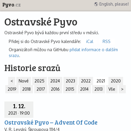
Pyvo
.cz
🌎 English, please!
Ostravské Pyvo
Ostravské Pyvo bývá každou první středu v měsíci.
Přidej si do Ostravské Pyvo kalendáře:
iCal
RSS
Organizátoři můžou na GitHubu
přidat informace o dalším
srazu
.
Historie srazů
<
Nové
2025
2024
2023
2022
2021
2020
2019
2018
2017
2016
2015
2014
2013
Vše
>
1. 12.
2021
·
19:00
Ostravské Pyvo – Advent Of Code
V. R. Levský, Škroupova 1114/4