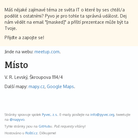
Máš nějaké zajímavé téma ze světa IT o které by ses chtěl/a
podělit s ostatními? Pyvo je pro tohle ta správná událost. Dej
nám vědět na email "[masked]" a příští prezentace může být ta
Tvoje.
Přijďte a zapojte se!
Jinde na webu:
meetup.com
.
Místo
V. R. Levský, Škroupova 1114/4
Další mapy:
mapy.cz
,
Google Maps
.
Stránky spravuje spolek
Pyvec, z.s.
. E-maily posílejte na
info@
pyvec.org
, tweetujte
na
@napyvo
.
Tyhle stránky jsou na
GitHub
u.
Pull requesty
vítány!
Hostováno u
Roští.cz
. Děkujeme!