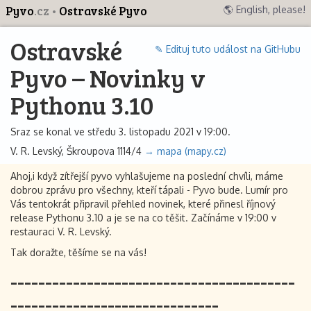
Pyvo
.cz
Ostravské Pyvo
🌎 English, please!
Ostravské
✎ Edituj tuto událost na GitHubu
Pyvo – Novinky v
Pythonu 3.10
Sraz se konal ve středu 3. listopadu 2021 v 19:00.
V. R. Levský, Škroupova 1114/4
→ mapa (mapy.cz)
Ahoj,i když zítřejší pyvo vyhlašujeme na poslední chvíli, máme
dobrou zprávu pro všechny, kteří tápali - Pyvo bude. Lumír pro
Vás tentokrát připravil přehled novinek, které přinesl říjnový
release Pythonu 3.10 a je se na co těšit. Začínáme v 19:00 v
restauraci V. R. Levský.
Tak doražte, těšíme se na vás!
-----------------------------------------
------------------------------