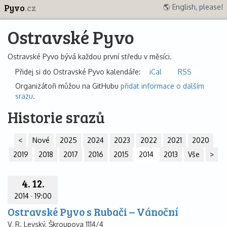
Pyvo
.cz
🌎 English, please!
Ostravské Pyvo
Ostravské Pyvo bývá každou první středu v měsíci.
Přidej si do Ostravské Pyvo kalendáře:
iCal
RSS
Organizátoři můžou na GitHubu
přidat informace o dalším
srazu
.
Historie srazů
<
Nové
2025
2024
2023
2022
2021
2020
2019
2018
2017
2016
2015
2014
2013
Vše
>
4. 12.
2014
·
19:00
Ostravské Pyvo s Rubači – Vánoční
V. R. Levský, Škroupova 1114/4