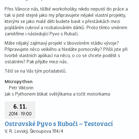
Přes Vánoce nás, těžké workoholiky, nikdo nepustí do práce a
tak si jistě stejně jako my připravujete nějaké vlastní projekty,
kterými se jako malé děti budete bavit v přestávkách mezi
pojídáním cukroví a rozbalováním dárků. Proto tímto směrem
zaměříme i následující Pyvo s Rubači.
Máte nějaký zajímavý projekt v libovolném stádiu vývoje?
Připravujete něco velkého a hledáte pomocníky? Přišli jste při
tvorbě vlastních aplikací na něco, o co se chcete podělit s
ostatními? Pak přijďte mezi nás.
Těší se na Vás tým pořadatelů.
Micropython
Petr Viktorin
Jak s Pythonem blikat světýlkama a točit motorkama
6. 11.
2014
·
19:00
Ostravské Pyvo s Rubači – Testovací
V. R. Levský, Škroupova 1114/4