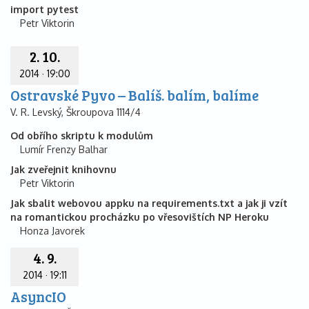
import pytest
Petr Viktorin
2. 10.
2014
·
19:00
Ostravské Pyvo – Balíš. balím, balíme
V. R. Levský, Škroupova 1114/4
Od obřího skriptu k modulům
Lumír Frenzy Balhar
Jak zveřejnit knihovnu
Petr Viktorin
Jak sbalit webovou appku na requirements.txt a jak ji vzít
na romantickou procházku po vřesovištích NP Heroku
Honza Javorek
4. 9.
2014
·
19:11
AsyncIO