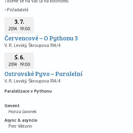
Těšíme se na Vás (a na kolořízek)
~Pořadatelé
3. 7.
2014
·
19:00
Červencové – O Pythonu 3
V. R. Levský, Škroupova 1114/4
5. 6.
2014
·
19:00
Ostravské Pyvo – Paralelní
V. R. Levský, Škroupova 1114/4
Paralelizace v Pythonu
Gevent
Honza Javorek
Async & asyncio
Petr Viktorin