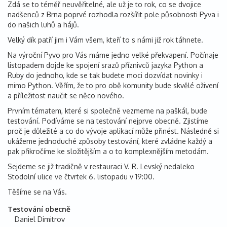
Zdá se to téměř neuvěřitelné, ale už je to rok, co se dvojice
nadšenců z Brna poprvé rozhodla rozšířit pole působnosti Pyva i
do našich luhů a hájů.
Velký dík patří jim i Vám všem, kteří to s námi již rok táhnete.
Na výroční Pyvo pro Vás máme jedno velké překvapení. Počínaje
listopadem dojde ke spojení srazů příznivců jazyka Python a
Ruby do jednoho, kde se tak budete moci dozvídat novinky i
mimo Python. Věřím, že to pro obě komunity bude skvělé oživení
a příležitost naučit se něco nového.
Prvním tématem, které si společně vezmeme na paškál, bude
testování. Podíváme se na testování nejprve obecně. Zjistíme
proč je důležité a co do vývoje aplikací může přinést. Následně si
ukážeme jednoduché způsoby testování, které zvládne každý a
pak přikročíme ke složitějším a o to komplexnějším metodám.
Sejdeme se již tradičně v restauraci V. R. Levský nedaleko
Stodolní ulice ve čtvrtek 6. listopadu v 19:00.
Těšíme se na Vás.
Testování obecně
Daniel Dimitrov