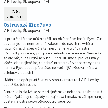
V. R. Levský, Škroupova 1114/4
7. 8.
2014
·
19:00
Ostravské KinoPyvo
V. R. Levský, Škroupova 1114/4
I uprostřed léta se můžete těšit na oblíbené setkání u Pyva. Zub
dovolených se nemilosrdně zakousl i do našich rozvrhů a
rozvrhů našich speakrů a tak nestíháme vytvořit vlastní
přednášky a ucelený program s jednotným tématem. Nemusíte
se ale bát, nuda určitě nebude. Připravili jsme si pro Vás malý
výběr toho nejlepšího, co nabízí internetové videoarchívy a tak
nám na Pyvu budou přednášet nejzvučnější světová jména a
celebrity z oblasti IT.
Uvidíme se opět první čtvrtek v srpnu v restauraci V. R. Levský
poblíž Stodolní ulice.
Fantazii a iniciativě se sampzřejmě meze nekladou, takže pokud
máte nějaké tipy či nápady na zajímavá témata, neváhejte nám je
poslat na ostrava-pyvo@googlegroups.com