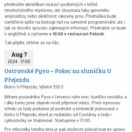
především identifikaci mutací využitelných v léčbě
mnohočetného myelomu, ale zkoumala taky genomiku
amyloidózy nebo dědičnost rakoviny prsu. Přednáška bude
zaměřená spíše na biologii než na samotné programování, ale i
tak se dozvíte spoustu zajímavých informací. Přednášet se bude
v angličtině a začneme
v 18:00 v restauraci Palouk.
Tak přijďte, těšíme se na Vás.
Aug 7
2024
·
17:00
Ostravské Pyvo – Pokec na sluníčku U
Přejezdu
Bistro U Přejezdu, Výletní 351/2
Během posledního Pyva v červenci nám moc sluníčko nesvítilo a
i díky tomu jsme objevili nové příjemné místo. První srpnovou
středu se tedy potkáme již podruhé a tentokrát plánovaně v
bistru U Přejezdu, které je nedaleko od Coolárny a tedy i
cyklostezky ve Vratimově. Startujeme v 17:00.
Pro milovníky letního kina je pak možnost pokračovat ke splavu