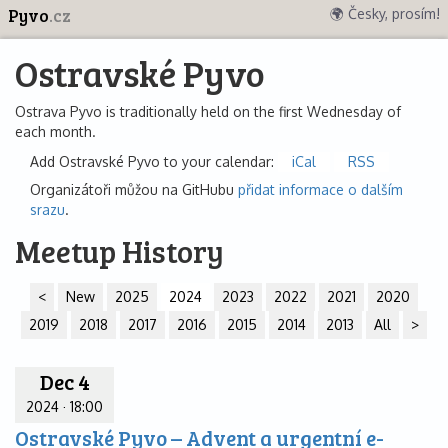
Pyvo
.cz
🌍 Česky, prosím!
Ostravské Pyvo
Ostrava Pyvo is traditionally held on the first Wednesday of
each month.
Add Ostravské Pyvo to your calendar:
iCal
RSS
Organizátoři můžou na GitHubu
přidat informace o dalším
srazu
.
Meetup History
<
New
2025
2024
2023
2022
2021
2020
2019
2018
2017
2016
2015
2014
2013
All
>
Dec 4
2024
·
18:00
Ostravské Pyvo – Advent a urgentní e-