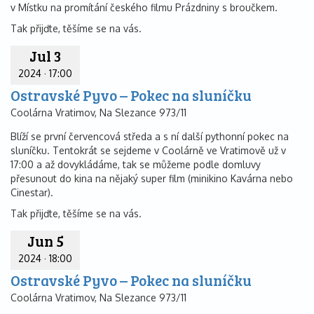
v Místku na promítání českého filmu Prázdniny s broučkem.
Tak přijďte, těšíme se na vás.
Jul 3
2024
·
17:00
Ostravské Pyvo – Pokec na sluníčku
Coolárna Vratimov, Na Slezance 973/11
Blíží se první červencová středa a s ní další pythonní pokec na
sluníčku. Tentokrát se sejdeme v Coolárně ve Vratimově už v
17:00 a až dovykládáme, tak se můžeme podle domluvy
přesunout do kina na nějaký super film (minikino Kavárna nebo
Cinestar).
Tak přijďte, těšíme se na vás.
Jun 5
2024
·
18:00
Ostravské Pyvo – Pokec na sluníčku
Coolárna Vratimov, Na Slezance 973/11