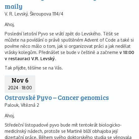
maily
V. R. Levský, Škroupova 1114/4
Ahoj,
Poslední letošní Pyvo se vrátí zpět do Levského. Těšit se
můžete na povídání o právě spuštěném Advent of Code a také si
povíme něco málo o tom, jak si organizovat práci a jak nedělat
vrásky kolegům. Přednášet se bude v češtině a začneme
v 18:00
v restauraci V.R. Levský.
Tak přijďte, těšíme se na Vás.
Nov 6
2024
·
18:00
Ostravské Pyvo – Cancer genomics
Palouk, Vítězná 2
Ahoj,
Středeční listopadové pyvo bude mít tentokrát biologicko-
medicínský nádech, protože se Martině blíží obhajoba její
dizertační práce. Během svého doktorského studia se věnovala