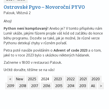
Ostravské Pyvo – Novoroční PYVO
Palouk, Vítězná 2
Ahoj!
Python není kompilovaný!
Anebo je? V tomto příspěvku nám
Lumír ukáže, jakými fázemi projde váš kód od začátku do konce
běhu programu. Dozvíte se také, jak je možné, že různé verze
Pythonu detekují chyby v různém pořadí.
Petra poté naváže povídáním o
Advent of code 2023
a o tom,
jaké to v roce 2023 bylo s ukázkou některých hádanek.
Začneme v 18:00 v restauraci Palouk.
Určitě doražte, těšíme se na vás!
<
New
2025
2024
2023
2022
2021
2020
2019
2018
2017
2016
2015
2014
2013
All
>