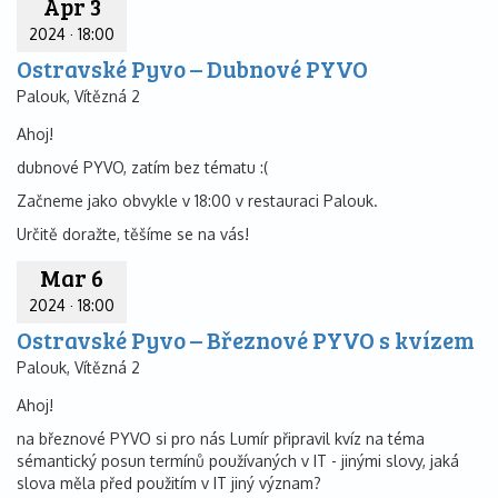
Apr 3
2024
·
18:00
Ostravské Pyvo – Dubnové PYVO
Palouk, Vítězná 2
Ahoj!
dubnové PYVO, zatím bez tématu :(
Začneme jako obvykle v 18:00 v restauraci Palouk.
Určitě doražte, těšíme se na vás!
Mar 6
2024
·
18:00
Ostravské Pyvo – Březnové PYVO s kvízem
Palouk, Vítězná 2
Ahoj!
na březnové PYVO si pro nás Lumír připravil kvíz na téma
sémantický posun termínů používaných v IT - jinými slovy, jaká
slova měla před použitím v IT jiný význam?