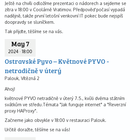
Ještě na chvíli odložíme prezentaci o nádorech a sejdeme se
zítra v 18:00 v Coolárně Vratimov. Předpověď počasí vypadá
nadějně, takže první letošní venkovní IT pokec bude nejspíš
doopravdy se sluníčkem.
Tak přijďte, těšíme se na vás.
May 7
2024
·
18:00
Ostravské Pyvo – Květnové PYVO -
netradičně v úterý
Palouk, Vítězná 2
Ahoj!
květnové PYVO netradičně v úterý 7.5., kvůli dvěma státním
svátkům ve středu.Témata "Jak funguje internet" a "Reverzní
proxy HAProxy".
Začneme jako obvykle v 18:00 v restauraci Palouk.
Určitě doražte, těšíme se na vás!