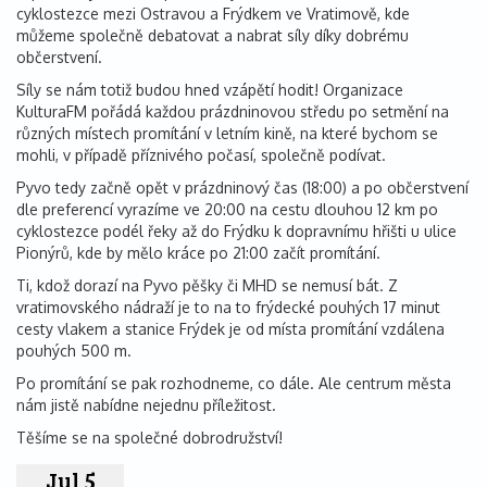
cyklostezce mezi Ostravou a Frýdkem ve Vratimově, kde
můžeme společně debatovat a nabrat síly díky dobrému
občerstvení.
Síly se nám totiž budou hned vzápětí hodit! Organizace
KulturaFM pořádá každou prázdninovou středu po setmění na
různých místech promítání v letním kině, na které bychom se
mohli, v případě příznivého počasí, společně podívat.
Pyvo tedy začně opět v prázdninový čas (18:00) a po občerstvení
dle preferencí vyrazíme ve 20:00 na cestu dlouhou 12 km po
cyklostezce podél řeky až do Frýdku k dopravnímu hřišti u ulice
Pionýrů, kde by mělo kráce po 21:00 začít promítání.
Ti, kdož dorazí na Pyvo pěšky či MHD se nemusí bát. Z
vratimovského nádraží je to na to frýdecké pouhých 17 minut
cesty vlakem a stanice Frýdek je od místa promítání vzdálena
pouhých 500 m.
Po promítání se pak rozhodneme, co dále. Ale centrum města
nám jistě nabídne nejednu příležitost.
Těšíme se na společné dobrodružství!
Jul 5