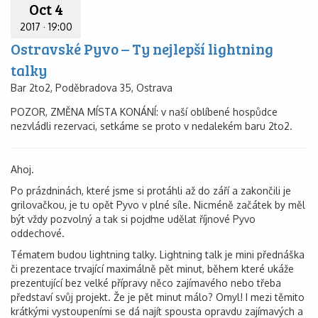
Oct 4
2017
·
19:00
Ostravské Pyvo – Ty nejlepší lightning
talky
Bar 2to2, Poděbradova 35, Ostrava
POZOR, ZMĚNA MÍSTA KONÁNÍ: v naší oblíbené hospůdce
nezvládli rezervaci, setkáme se proto v nedalekém baru 2to2.
Ahoj.
Po prázdninách, které jsme si protáhli až do září a zakončili je
grilovačkou, je tu opět Pyvo v plné síle. Nicméně začátek by měl
být vždy pozvolný a tak si pojďme udělat říjnové Pyvo
oddechové.
Tématem budou lightning talky. Lightning talk je mini přednáška
či prezentace trvající maximálně pět minut, během které ukáže
prezentující bez velké přípravy něco zajímavého nebo třeba
představí svůj projekt. Že je pět minut málo? Omyl! I mezi těmito
krátkými vystoupeními se dá najít spousta opravdu zajímavých a