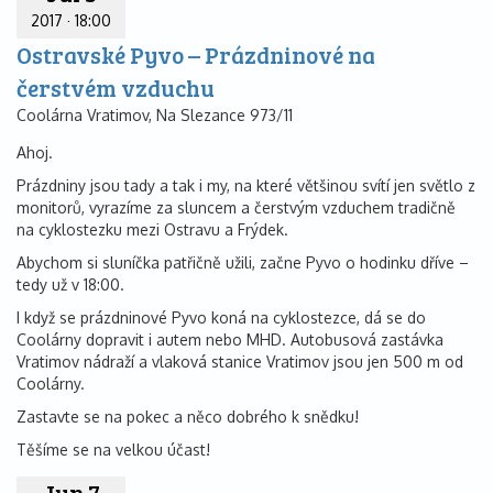
2017
·
18:00
Ostravské Pyvo – Prázdninové na
čerstvém vzduchu
Coolárna Vratimov, Na Slezance 973/11
Ahoj.
Prázdniny jsou tady a tak i my, na které většinou svítí jen světlo z
monitorů, vyrazíme za sluncem a čerstvým vzduchem tradičně
na cyklostezku mezi Ostravu a Frýdek.
Abychom si sluníčka patřičně užili, začne Pyvo o hodinku dříve –
tedy už v 18:00.
I když se prázdninové Pyvo koná na cyklostezce, dá se do
Coolárny dopravit i autem nebo MHD. Autobusová zastávka
Vratimov nádraží a vlaková stanice Vratimov jsou jen 500 m od
Coolárny.
Zastavte se na pokec a něco dobrého k snědku!
Těšíme se na velkou účast!
Jun 7