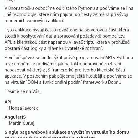
V únoru trošku odbočíme od čistého Pythonu a podíváme se i na
jiné technologie, které nám příjdou do cesty zejména při vývoji
moderních webových aplikací.
Tyto aplikace bývají často rozdělené na serverovou část, která
slouží k poskytování dat a zpracování požadavků pomocí tzv.
API, a klientskou část napsanou v JavaScriptu, která v prohlížeči
obstará část logiky a hlavně uživatelské rozhraní.
První příspěvek se bude týkat právě programování API v Pythonu
a ve druhém se podíváme, jak na takto připravené rozhraní
napasovat některý z JS framerorků pro tvorbu klientské části
aplikace. V posledním pak půjdeme ještě hlouběji a podíváme se
na virtuální DOM a funkcionální podání frameworku Bobril.
Těšíme se na Vás.
API
Honza Javorek
AngularJS
Martin Čurlej
Single page webová aplikace s využitím virtuálního domu