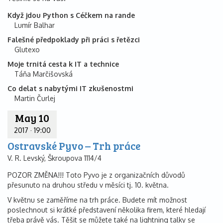
Když jdou Python s Céčkem na rande
Lumír Balhar
Falešné předpoklady při práci s řetězci
Glutexo
Moje trnitá cesta k IT a technice
Táňa Marčišovská
Co delat s nabytými IT zkušenostmi
Martin Čurlej
May 10
2017
·
19:00
Ostravské Pyvo – Trh práce
V. R. Levský, Škroupova 1114/4
POZOR ZMĚNA!!! Toto Pyvo je z organizačních důvodů
přesunuto na druhou středu v měsíci tj. 10. května.
V květnu se zaměříme na trh práce. Budete mít možnost
poslechnout si krátké představení několika firem, které hledají
třeba právě vás. Těšit se můžete také na lightning talky se