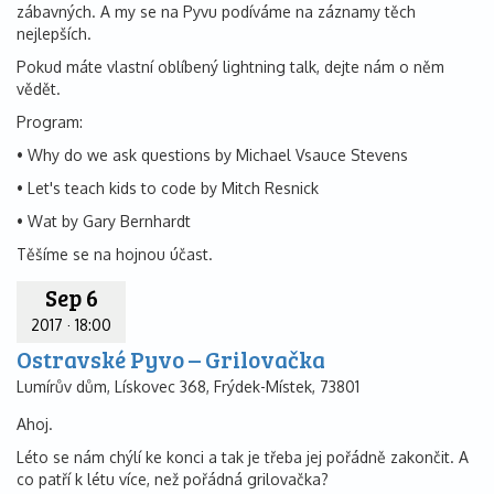
zábavných. A my se na Pyvu podíváme na záznamy těch
nejlepších.
Pokud máte vlastní oblíbený lightning talk, dejte nám o něm
vědět.
Program:
• Why do we ask questions by Michael Vsauce Stevens
• Let's teach kids to code by Mitch Resnick
• Wat by Gary Bernhardt
Těšíme se na hojnou účast.
Sep 6
2017
·
18:00
Ostravské Pyvo – Grilovačka
Lumírův dům, Lískovec 368, Frýdek-Místek, 73801
Ahoj.
Léto se nám chýlí ke konci a tak je třeba jej pořádně zakončit. A
co patří k létu více, než pořádná grilovačka?