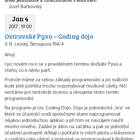
aneb jednoduše a funkcionálně s Bobrilem
Josef Bačkovský
Jan 4
2017
·
19:00
Ostravské Pyvo – Coding dojo
V. R. Levský, Škroupova 1114/4
Ahoj!
I po novém roce se v pravidelném termínu dočkáte Pyva a
všeho, co k němu patří.
Protože máme za sebou základy programování a po svátcích
bude jistě potřeba trochu rozpohybovat mozkové závity, řeči
necháme pro tentokrát stranou a věnujeme tento termín
programování.
Na programu je tzv. Coding Dojo. Dojo je jednoduchá „hra“ ve
které se účastnící snaží společnými silami naprogramovat
nějakou jednoduchou aplikaci a při tom se navzájem naučit
mnoho nového. Zadání je dáno na začátku a pak se jednotliví
účastníci postupně střídají u počítače (v rolích pilota u klávesnice
a copilota coby rádce) a postupně se propracovávají k finálnímu