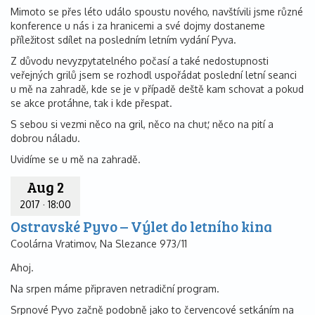
Mimoto se přes léto událo spoustu nového, navštívili jsme různé
konference u nás i za hranicemi a své dojmy dostaneme
příležitost sdílet na posledním letním vydání Pyva.
Z důvodu nevyzpytatelného počasí a také nedostupnosti
veřejných grilů jsem se rozhodl uspořádat poslední letní seanci
u mě na zahradě, kde se je v případě deště kam schovat a pokud
se akce protáhne, tak i kde přespat.
S sebou si vezmi něco na gril, něco na chuť, něco na pití a
dobrou náladu.
Uvidíme se u mě na zahradě.
Aug 2
2017
·
18:00
Ostravské Pyvo – Výlet do letního kina
Coolárna Vratimov, Na Slezance 973/11
Ahoj.
Na srpen máme připraven netradiční program.
Srpnové Pyvo začně podobně jako to červencové setkáním na