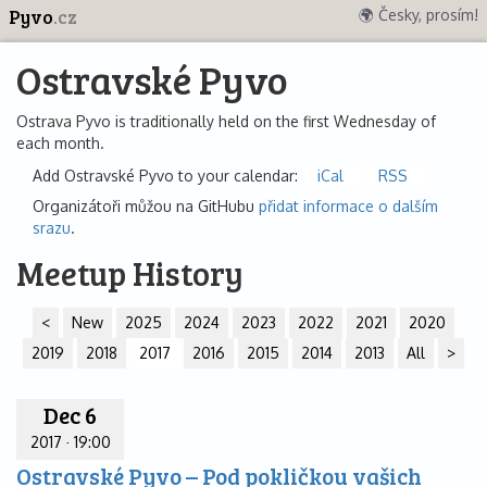
Pyvo
.cz
🌍 Česky, prosím!
Ostravské Pyvo
Ostrava Pyvo is traditionally held on the first Wednesday of
each month.
Add Ostravské Pyvo to your calendar:
iCal
RSS
Organizátoři můžou na GitHubu
přidat informace o dalším
srazu
.
Meetup History
<
New
2025
2024
2023
2022
2021
2020
2019
2018
2017
2016
2015
2014
2013
All
>
Dec 6
2017
·
19:00
Ostravské Pyvo – Pod pokličkou vašich