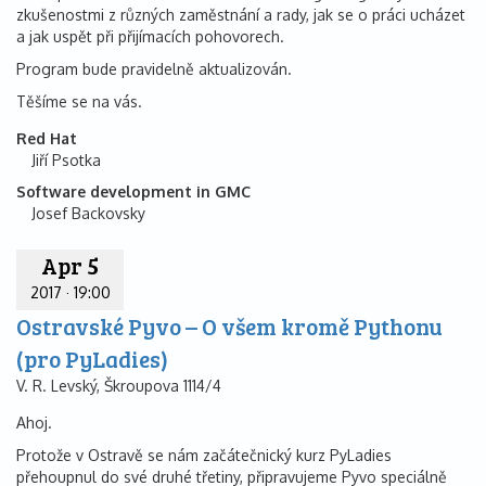
zkušenostmi z různých zaměstnání a rady, jak se o práci ucházet
a jak uspět při přijímacích pohovorech.
Program bude pravidelně aktualizován.
Těšíme se na vás.
Red Hat
Jiří Psotka
Software development in GMC
Josef Backovsky
Apr 5
2017
·
19:00
Ostravské Pyvo – O všem kromě Pythonu
(pro PyLadies)
V. R. Levský, Škroupova 1114/4
Ahoj.
Protože v Ostravě se nám začátečnický kurz PyLadies
přehoupnul do své druhé třetiny, připravujeme Pyvo speciálně