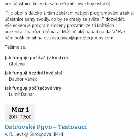
pro účastnice kurzu (a samozřejmě i všechny ostatní).
IT je obor s daleko širším záběrem než jen programování a tak si
účastnice samy zvolily, co by se chtěly ze světa IT dozvědět.
Výsledkem je program složený prozatím ze tří krátkých
prezentací na různá témata. Máš nějaký nápad na další? Pak
nám pošli email na ostrava-pyvo@googlegroups.com
Těšíme se.
Jak funguje počítač (v kostce)
Glutexo
Jak fungují bezdrátové sítě
Dalibor Vaněk
Jak fungují počítačové viry
Lumír Balhar
Mar 1
2017
·
19:00
Ostravské Pyvo – Testovací
V. R. Levský, Škroupova 1114/4