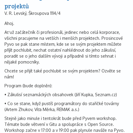
projektů
V. R. Levský, Škroupova 1114/4
Ahoj.
Ať už začátečník či profesionál, jedinec nebo celá korporace,
všichni pracujeme na vetších i menších projektech. Prosincové
Pyvo se pak stane místem, kde se se svým projektem můžete
příjít pochlubit, nechat ostatní nahlédnout do jeho zákulisí,
poradit se o jeho dalším vývoji a případně si tímto sehnat i
nějaké pomocníky.
Chcete se přijít také pochlubit se svým projektem? Ozvěte se
nám!
Program (bude doplněn):
• Zákulisí seznamáckých obsahovek (Jiří Kupka, Seznam.cz)
• Co se stane, když pustíš programátory do stařičké továrny
(Artem Zhukov, Víťa Měrka, REMAK a.s.)
Stejně jako minule i tentokrát bude před Pyvem workshop.
Témate bude větvení v Gitu a spolupráce s Open Source.
Workshop začne v 17:00 a v 19:00 pak plynule naváže na Pyvo.