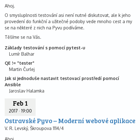
Ahoj.
O smysluplnosti testování asi není nutné diskutovat, ale k jeho
provedení do funkční a užitečné podoby vede mnoho cest a my
se na některé z nich na Pyvu podíváme.
Těšíme se na Vás.
Základy testování s pomocí pytest-u
Lumír Balhar
QE != "tester"
Martin Čurlej
Jak si jednoduše nastavit testovací prostředí pomocí
Ansible
Jaroslav Halamka
Feb 1
2017
·
19:00
Ostravské Pyvo – Moderní webové aplikace
V. R. Levský, Škroupova 1114/4
Ahoj.