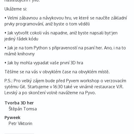
Ukážeme si:
• Velmi zábavnou a návykovou hru, ve které se naučíte základní
prvky programování, aniž byste o tom věděli
• Jak vytvořit cokoli vás napadne, aniž byste napsali byť jen
jediný řádek kódu
• Jak je na tom Python s připraveností na psaní her. Ano, i na to
mámě knihovny
• Jak by mohla vypadat vaše první 3D hra
Těšíme se na vás v obvyklém čase na obvyklém místě.
P.S.: Pro velký zájem bude před Pyvem workshop o verzovacím
sytému Git. Startujeme v 16:30 také ve vinárně restaurace V.R.
Levský a po skončení volně navážeme na Pyvo.
Tvorba 3D her
Štěpán Tomsa
Pyweek
Petr Viktorin