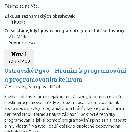
Těšíme se na Vás.
Zákulisí seznamáckých obsahovek
Jiří Kupka
Co se stane, když pustíš programátory do stařičké továrny
Víťa Měrka
Artem Zhukov
Nov 1
2017
·
19:00
Ostravské Pyvo – Hraním k programování
a programováním ke hrám
V. R. Levský, Škroupova 1114/4
Každý si občas zahraje nějakou hru. A každý, kdo umí alespoň
trošku programovat, někdy zatoužil napsat si hru vlastní. Jak
spolu souvisí světy programátorů a hráčů? Jak se pomocí hraní
her nenásilnou formou naučit základní i pokročilé techniky
programování a jak si pomocí programování splnit sen a napsat
si hru vlastní? Na tyto i další otázky si společně odpovíme na
následujícím Pyvu.