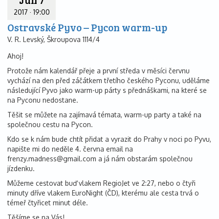
2017
·
19:00
Ostravské Pyvo – Pycon warm-up
V. R. Levský, Škroupova 1114/4
Ahoj!
Protože nám kalendář přeje a první středa v měsíci červnu
vychází na den před záčátkem třetího českého Pyconu, uděláme
následující Pyvo jako warm-up párty s přednáškami, na které se
na Pyconu nedostane.
Těšit se můžete na zajímavá témata, warm-up party a také na
společnou cestu na Pycon.
Kdo se k nám bude chtít přidat a vyrazit do Prahy v noci po Pyvu,
napište mi do neděle 4. června email na
frenzy.madness@gmail.com a já nám obstarám společnou
jízdenku.
Můžeme cestovat buď vlakem RegioJet ve 2:27, nebo o čtyři
minuty dříve vlakem EuroNight (ČD), kterému ale cesta trvá o
témeř čtyřicet minut déle.
Těšíme se na Vás!