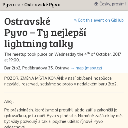
Pyvo
.cz
Ostravské Pyvo
🌍 Česky, prosím!
Ostravské
✎ Edit this event on GitHub
Pyvo – Ty nejlepší
lightning talky
th
The meetup took place on Wednesday the 4
of October, 2017
at 19:00.
Bar 2to2, Poděbradova 35, Ostrava
→ map (mapy.cz)
POZOR, ZMĚNA MÍSTA KONÁNÍ: v naší oblíbené hospůdce
nezvládli rezervaci, setkáme se proto v nedalekém baru 2to2.
Ahoj.
Po prázdninách, které jsme si protáhli až do září a zakončili je
grilovačkou, je tu opět Pyvo v plné síle. Nicméně začátek by měl
být vždy pozvolný a tak si pojďme udělat říjnové Pyvo
oddechové.