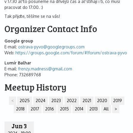
v 17:30 ať to posuneme na dřívější čas a ať stíhají i ti, co musí
pracovat do 17:00. :)
Tak přijďte, těšíme se na vás!
Organizer Contact Info
Google group
E-mail
ostrava-pyvo@
googlegroups.com
Web
https://groups.google.com/forum/#!forum/ostrava-pyvo
Lumír Balhar
E-mail
frenzy.madness@
gmail.com
Phone
732689768
Meetup History
<
2025
2024
2023
2022
2021
2020
2019
2018
2017
2016
2015
2014
2013
All
>
Jun 3