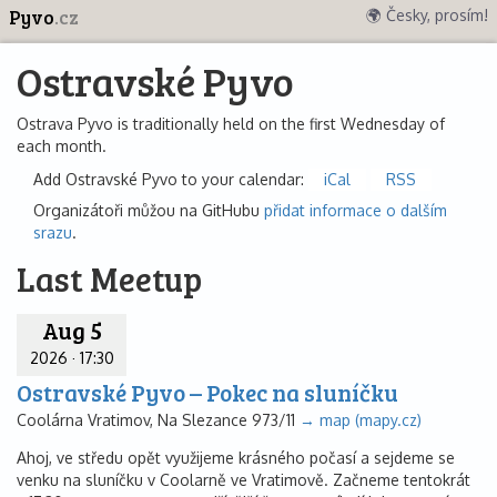
Pyvo
.cz
🌍 Česky, prosím!
Ostravské Pyvo
Ostrava Pyvo is traditionally held on the first Wednesday of
each month.
Add Ostravské Pyvo to your calendar:
iCal
RSS
Organizátoři můžou na GitHubu
přidat informace o dalším
srazu
.
Last Meetup
Aug 5
2026
·
17:30
Ostravské Pyvo – Pokec na sluníčku
Coolárna Vratimov, Na Slezance 973/11
→ map (mapy.cz)
Ahoj, ve středu opět využijeme krásného počasí a sejdeme se
venku na sluníčku v Coolarně ve Vratimově. Začneme tentokrát