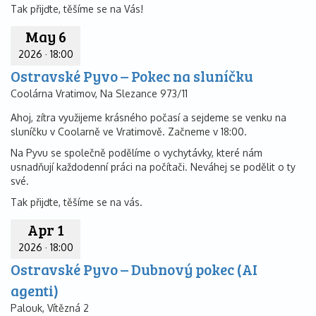
Tak přijďte, těšíme se na Vás!
May 6
2026
·
18:00
Ostravské Pyvo – Pokec na sluníčku
Coolárna Vratimov, Na Slezance 973/11
Ahoj, zítra využijeme krásného počasí a sejdeme se venku na
sluníčku v Coolarně ve Vratimově. Začneme v 18:00.
Na Pyvu se společně podělíme o vychytávky, které nám
usnadňují každodenní práci na počítači. Neváhej se podělit o ty
své.
Tak přijďte, těšíme se na vás.
Apr 1
2026
·
18:00
Ostravské Pyvo – Dubnový pokec (AI
agenti)
Palouk, Vítězná 2