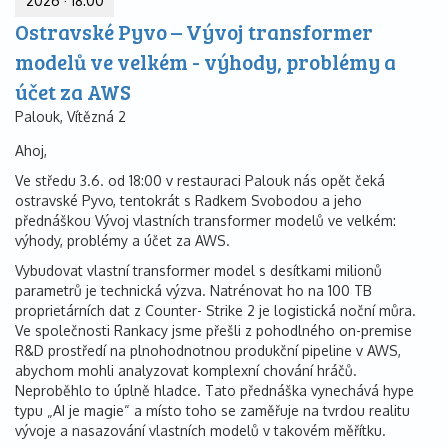
2026
·
18:00
Ostravské Pyvo – Vývoj transformer
modelů ve velkém - výhody, problémy a
účet za AWS
Palouk, Vítězná 2
Ahoj,
Ve středu 3.6. od 18:00 v restauraci Palouk nás opět čeká
ostravské Pyvo, tentokrát s Radkem Svobodou a jeho
přednáškou Vývoj vlastních transformer modelů ve velkém:
výhody, problémy a účet za AWS.
Vybudovat vlastní transformer model s desítkami milionů
parametrů je technická výzva. Natrénovat ho na 100 TB
proprietárních dat z Counter- Strike 2 je logistická noční můra.
Ve společnosti Rankacy jsme přešli z pohodlného on-premise
R&D prostředí na plnohodnotnou produkční pipeline v AWS,
abychom mohli analyzovat komplexní chování hráčů.
Neproběhlo to úplně hladce. Tato přednáška vynechává hype
typu „AI je magie“ a místo toho se zaměřuje na tvrdou realitu
vývoje a nasazování vlastních modelů v takovém měřítku.