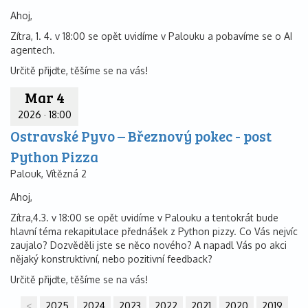
Ahoj,
Zítra, 1. 4. v 18:00 se opět uvidíme v Palouku a pobavíme se o AI
agentech.
Určitě přijďte, těšíme se na vás!
Mar 4
2026
·
18:00
Ostravské Pyvo – Březnový pokec - post
Python Pizza
Palouk, Vítězná 2
Ahoj,
Zítra,4.3. v 18:00 se opět uvidíme v Palouku a tentokrát bude
hlavní téma rekapitulace přednášek z Python pizzy. Co Vás nejvíc
zaujalo? Dozvěděli jste se něco nového? A napadl Vás po akci
nějaký konstruktivní, nebo pozitivní feedback?
Určitě přijďte, těšíme se na vás!
<
2025
2024
2023
2022
2021
2020
2019