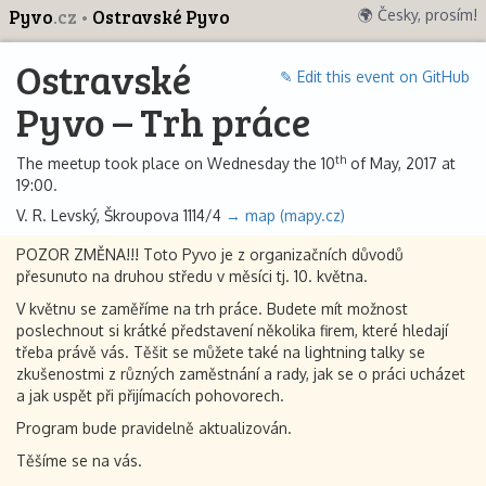
Pyvo
.cz
Ostravské Pyvo
🌍 Česky, prosím!
Ostravské
✎ Edit this event on GitHub
Pyvo – Trh práce
th
The meetup took place on Wednesday the 10
of May, 2017 at
19:00.
V. R. Levský, Škroupova 1114/4
→ map (mapy.cz)
POZOR ZMĚNA!!! Toto Pyvo je z organizačních důvodů
přesunuto na druhou středu v měsíci tj. 10. května.
V květnu se zaměříme na trh práce. Budete mít možnost
poslechnout si krátké představení několika firem, které hledají
třeba právě vás. Těšit se můžete také na lightning talky se
zkušenostmi z různých zaměstnání a rady, jak se o práci ucházet
a jak uspět při přijímacích pohovorech.
Program bude pravidelně aktualizován.
Těšíme se na vás.