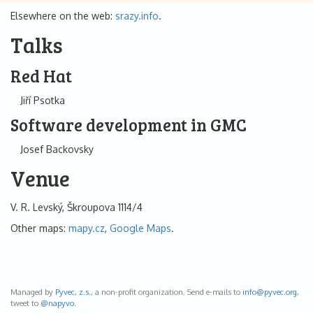
Elsewhere on the web:
srazy.info
.
Talks
Red Hat
Jiří Psotka
Software development in GMC
Josef Backovsky
Venue
V. R. Levský, Škroupova 1114/4
Other maps:
mapy.cz
,
Google Maps
.
Managed by
Pyvec, z.s.
, a non-profit organization. Send e-mails to
info@
pyvec.org
,
tweet to
@napyvo
.