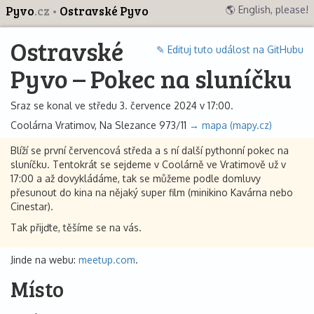
Pyvo
.cz
Ostravské Pyvo
🌎 English, please!
Ostravské
✎ Edituj tuto událost na GitHubu
Pyvo – Pokec na sluníčku
Sraz se konal ve středu 3. července 2024 v 17:00.
Coolárna Vratimov, Na Slezance 973/11
→ mapa (mapy.cz)
Blíží se první červencová středa a s ní další pythonní pokec na
sluníčku. Tentokrát se sejdeme v Coolárně ve Vratimově už v
17:00 a až dovykládáme, tak se můžeme podle domluvy
přesunout do kina na nějaký super film (minikino Kavárna nebo
Cinestar).
Tak přijďte, těšíme se na vás.
Jinde na webu:
meetup.com
.
Místo