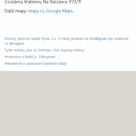
Coolárna Vratimov, Na Slezance 973/11
Další mapy:
mapy.cz
,
Google Maps
.
Stránky spravuje spolek
Pyvec, z.s.
. E-maily posílejte na
info@
pyvec.org
, tweetujte
na
@napyvo
.
Tyhle stránky jsou na
GitHub
u.
Pull requesty
vítány!
Hostováno u
Roští.cz
. Děkujeme!
Podrobnosti o zpracování osobních údajů