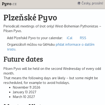
Pyvo
.cz
🌍 Česky, prosím!
Plzeňské Pyvo
Periodicall meetings of (not only) West-Bohemian Pythonistas –
Pilsen Pyvo.
Add Plzeňské Pyvo to your calendar:
iCal
RSS
Organizátoři můžou na GitHubu
přidat informace o dalším
srazu
.
Future dates
Pilsen Pyvo will be held on the second Wednesday of every odd
month.
That means the following days are likely – but some might be
rescheduled, for example to avoid holidays.
November 11 2026
January 13 2027
March 10 2027