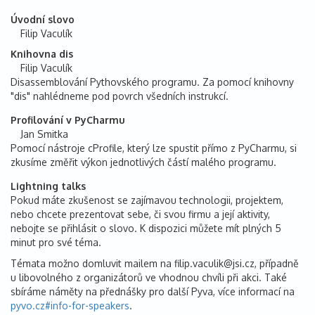
Úvodní slovo
Filip Vaculík
Knihovna dis
Filip Vaculík
Disassemblování Pythovského programu. Za pomocí knihovny
"dis" nahlédneme pod povrch všedních instrukcí.
Profilování v PyCharmu
Jan Smitka
Pomocí nástroje cProfile, který lze spustit přímo z PyCharmu, si
zkusíme změřit výkon jednotlivých částí malého programu.
Lightning talks
Pokud máte zkušenost se zajímavou technologii, projektem,
nebo chcete prezentovat sebe, či svou firmu a její aktivity,
nebojte se přihlásit o slovo. K dispozici můžete mít plných 5
minut pro své téma.
Témata možno domluvit mailem na filip.vaculik@jsi.cz, případně
u libovolného z organizátorů ve vhodnou chvíli při akci. Také
sbíráme náměty na přednášky pro další Pyva, více informací na
pyvo.cz#info-for-speakers
.