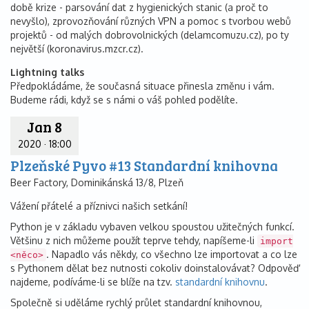
době krize - parsování dat z hygienických stanic (a proč to
nevyšlo), zprovozňování různých VPN a pomoc s tvorbou webů
projektů - od malých dobrovolnických (delamcomuzu.cz), po ty
největší (koronavirus.mzcr.cz).
Lightning talks
Předpokládáme, že současná situace přinesla změnu i vám.
Budeme rádi, když se s námi o váš pohled podělíte.
Jan 8
2020
·
18:00
Plzeňské Pyvo #13 Standardní knihovna
Beer Factory, Dominikánská 13/8, Plzeň
Vážení přátelé a příznivci našich setkání!
Python je v základu vybaven velkou spoustou užitečných funkcí.
Většinu z nich můžeme použít teprve tehdy, napíšeme-li
import
. Napadlo vás někdy, co všechno lze importovat a co lze
<něco>
s Pythonem dělat bez nutnosti cokoliv doinstalovávat? Odpověď
najdeme, podíváme-li se blíže na tzv.
standardní knihovnu
.
Společně si uděláme rychlý průlet standardní knihovnou,