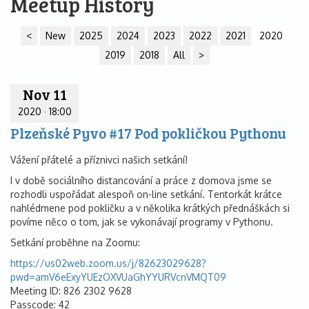
Meetup History
<
New
2025
2024
2023
2022
2021
2020
2019
2018
All
>
Nov 11
2020
·
18:00
Plzeňské Pyvo #17 Pod pokličkou Pythonu
Vážení přátelé a příznivci našich setkání!
I v době sociálního distancování a práce z domova jsme se
rozhodli uspořádat alespoň on-line setkání. Tentorkát krátce
nahlédmene pod pokličku a v několika krátkých přednáškách si
povíme něco o tom, jak se vykonávají programy v Pythonu.
Setkání proběhne na Zoomu:
https://us02web.zoom.us/j/82623029628?
pwd=amV6eExyYUEzOXVUaGhYYURVcnVMQT09
Meeting ID: 826 2302 9628
Passcode: 42