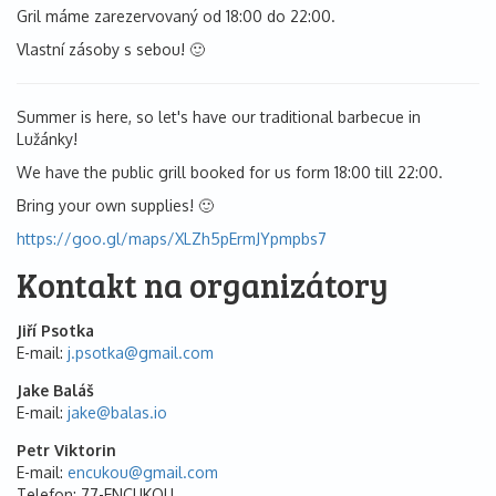
Gril máme zarezervovaný od 18:00 do 22:00.
Vlastní zásoby s sebou! 🙂
Summer is here, so let's have our traditional barbecue in
Lužánky!
We have the public grill booked for us form 18:00 till 22:00.
Bring your own supplies! 🙂
https://goo.gl/maps/XLZh5pErmJYpmpbs7
Kontakt na organizátory
Jiří Psotka
E-mail
j.psotka@
gmail.com
Jake Baláš
E-mail
jake@
balas.io
Petr Viktorin
E-mail
encukou@
gmail.com
Telefon
77-ENCUKOU