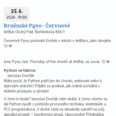
25. 6.
2026
·
19:00
Brněnské Pyvo - Červnové
ArtBar Druhý Pád, Štefánikova 836/1
Červnové Pyvo, poslední čtvrtek v měsíci v ArtBaru, jako obvykle.
🙂 🍻
June Pyvo, last Thursday of the month at ArtBar, as usual. 🙂 🍻
Python ve fabrice
Jaroslav Dvořák
Máte pocit, že Python patří jen do cloudu, webovek nebo k
datovým vědcům? Přijďte se podívat, jak reálně pomáhá v
těžkém průmyslu a výrobě!
O čem to bude? Jaroslav Dvořák nám ukáže, k čemu všemu se
dá Python využít z pohledu procesního technika, elektrikáře a
PLC programátora. V druhé části se detailněji zaměří na svůj
aktuální projekt – monitoring strojů. Upozornění: Přednáška