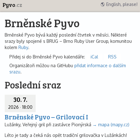
Pyvo
.cz
🌎 English, please!
Brněnské Pyvo
Brněnské Pyvo bývá každý poslední čtvrtek v měsíci. Některé
srazy byly spojené s BRUG – Brno Ruby User Group, komunitou
kolem
Ruby
.
Přidej si do Brněnské Pyvo kalendáře:
iCal
RSS
Organizátoři můžou na GitHubu
přidat informace o dalším
srazu
.
Poslední sraz
30. 7.
2026
·
18:00
Brněnské Pyvo – Grilovací I
Lužánky, Veřejný gril při zastávce Pionýrská
→ mapa (mapy.cz)
Léto je tady a čeká nás opět tradiční grilovačka v Lužánkách!