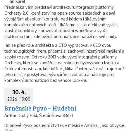
Jan Karel
Přednáška vám představí architekturuintegrační platformy
Orchesty 2.0, která staví na open-source základech a dává
vývojářům absolutní kontrolu nad kódem i škálováním
komplexních datových toků. Ukážeme si, jak efektivně vyvíjet
vlastní konektory, spravovat robustní workflow a využít
platformu tam, kde běžná automatizace naráží na své limity.
Jan se přes role architekta a CTO vypracoval v CEO dvou
technologických firem, přičemž si zachoval inženýrské myšlení a
selský rozum. Od roku 2013 vede vývoj integrační platformy
Orchesty, která se zaměřuje na robustní byznysovou logiku a
škálovatelnost tam, kde běžné „klikací" integrační nástroje končí.
Jeho misí je poskytovat vývojářům svobodu a nástroje pro
komplexní automatizaci bez vendor lock-inu.
30. 4.
2026
·
19:00
Brněnské Pyvo – Hudební
ArtBar Druhý Pád, Štefánikova 836/1
Dubnové Pyvo, poslední čtvrtek v měsíci v ArtBaru, jako obvykle.