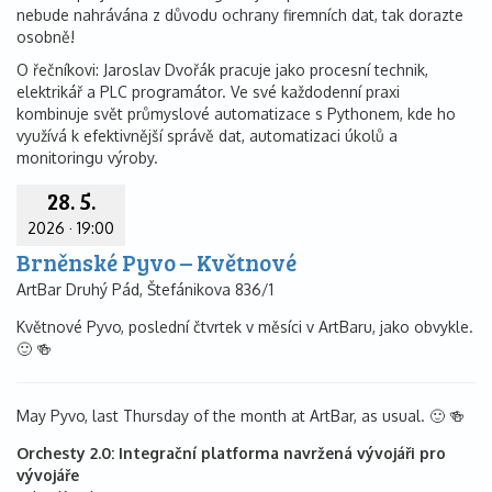
nebude nahrávána z důvodu ochrany firemních dat, tak dorazte
osobně!
O řečníkovi: Jaroslav Dvořák pracuje jako procesní technik,
elektrikář a PLC programátor. Ve své každodenní praxi
kombinuje svět průmyslové automatizace s Pythonem, kde ho
využívá k efektivnější správě dat, automatizaci úkolů a
monitoringu výroby.
28. 5.
2026
·
19:00
Brněnské Pyvo – Květnové
ArtBar Druhý Pád, Štefánikova 836/1
Květnové Pyvo, poslední čtvrtek v měsíci v ArtBaru, jako obvykle.
🙂 🍻
May Pyvo, last Thursday of the month at ArtBar, as usual. 🙂 🍻
Orchesty 2.0: Integrační platforma navržená vývojáři pro
vývojáře