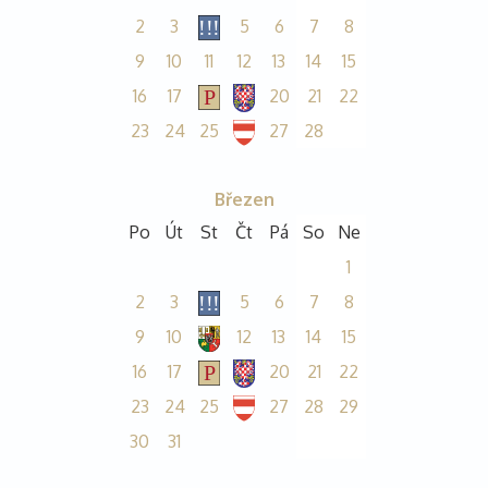
2
3
5
6
7
8
9
10
11
12
13
14
15
16
17
20
21
22
23
24
25
27
28
Březen
Po
Út
St
Čt
Pá
So
Ne
1
2
3
5
6
7
8
9
10
12
13
14
15
16
17
20
21
22
23
24
25
27
28
29
30
31