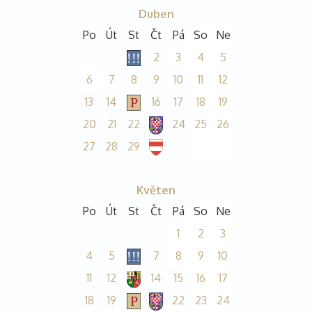
Duben
Po
Út
St
Čt
Pá
So
Ne
2
3
4
5
6
7
8
9
10
11
12
13
14
16
17
18
19
20
21
22
24
25
26
27
28
29
Květen
Po
Út
St
Čt
Pá
So
Ne
1
2
3
4
5
7
8
9
10
11
12
14
15
16
17
18
19
22
23
24