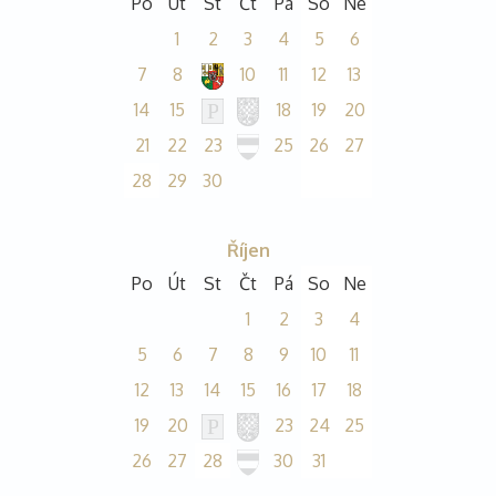
Po
Út
St
Čt
Pá
So
Ne
1
2
3
4
5
6
7
8
10
11
12
13
14
15
18
19
20
21
22
23
25
26
27
28
29
30
Říjen
Po
Út
St
Čt
Pá
So
Ne
1
2
3
4
5
6
7
8
9
10
11
12
13
14
15
16
17
18
19
20
23
24
25
26
27
28
30
31