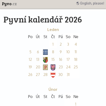
Pyvo
.cz
🌎 English, please!
Pyvní kalendář 2026
Leden
Po
Út
St
Čt
Pá
So
Ne
1
2
3
4
5
6
8
9
10
11
12
13
15
16
17
18
19
20
23
24
25
26
27
28
30
31
Únor
Po
Út
St
Čt
Pá
So
Ne
1