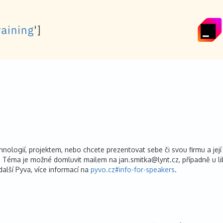
ogií, projektem, nebo chcete prezentovat sebe či svou firmu a její akt
 Téma je možné domluvit mailem na jan.smitka@lynt.cz, případně u lib
alší Pyva, více informací na
pyvo.cz#info-for-speakers
.