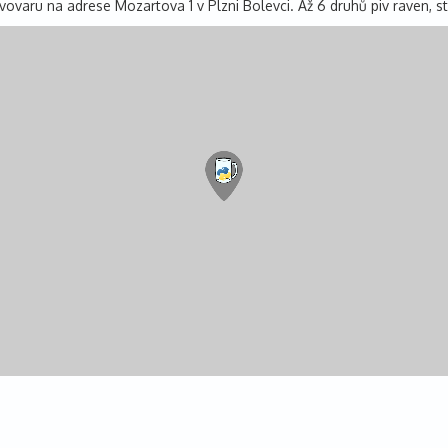
aru na adrese Mozartova 1 v Plzni Bolevci. Až 6 druhů piv raven, stu