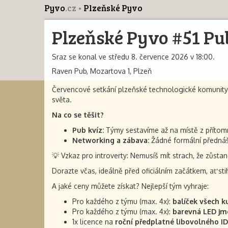
Pyvo
.cz
Plzeňské Pyvo
Plzeňské Pyvo #51 Pu
Sraz se konal ve středu 8. července 2026 v 18:00.
Raven Pub, Mozartova 1, Plzeň
Červencové setkání plzeňské technologické komunity 
světa.
Na co se těšit?
Pub kvíz:
Týmy sestavíme až na místě z přítom
Networking a zábava:
Žádné formální přednášk
💡 Vzkaz pro introverty: Nemusíš mít strach, že zůsta
Dorazte včas, ideálně před oficiálním začátkem, ať st
A jaké ceny můžete získat? Nejlepší tým vyhraje:
Pro každého z týmu (max. 4x):
balíček všech k
Pro každého z týmu (max. 4x):
barevná LED jm
1x licence na
roční předplatné libovolného ID