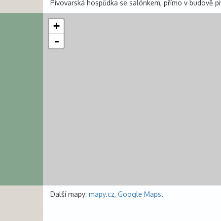
Pivovarská hospůdka se salónkem, přímo v budově pivov
+
-
Další mapy:
mapy.cz
,
Google Maps
.