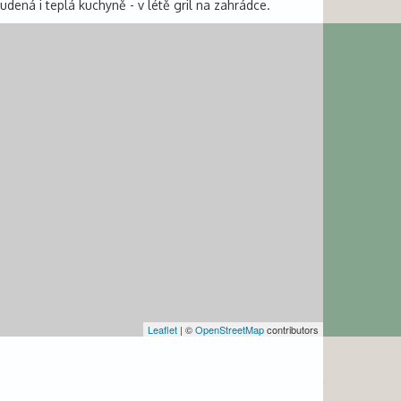
dená i teplá kuchyně - v létě gril na zahrádce.
Leaflet
| ©
OpenStreetMap
contributors