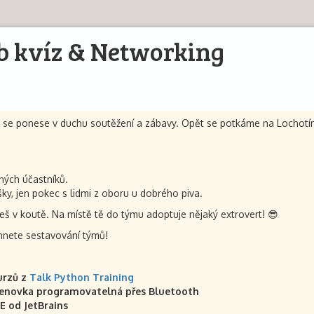
b kvíz & Networking
se ponese v duchu soutěžení a zábavy. Opět se potkáme na Lochotíně
ných účastníků.
y, jen pokec s lidmi z oboru u dobrého piva.
neš v koutě. Na místě tě do týmu adoptuje nějaký extrovert! 😎
ihnete sestavování týmů!
urzů z
Talk Python Training
enovka programovatelná přes Bluetooth
E od JetBrains