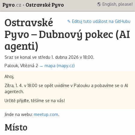
Pyvo
.cz
Ostravské Pyvo
🌎 English, please!
Ostravské
✎ Edituj tuto událost na GitHubu
Pyvo – Dubnový pokec (AI
agenti)
Sraz se konal ve středu 1. dubna 2026 v 18:00.
Palouk, Vítězná 2
→ mapa (mapy.cz)
Ahoj,
Zítra, 1. 4. v 18:00 se opět uvidíme v Palouku a pobavíme se o AI
agentech.
Určitě přijďte, těšíme se na vás!
Jinde na webu:
meetup.com
.
Místo