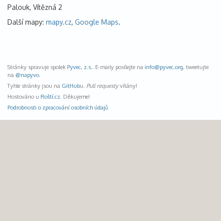
Palouk, Vítězná 2
Další mapy:
mapy.cz
,
Google Maps
.
Stránky spravuje spolek
Pyvec, z.s.
. E-maily posílejte na
info@
pyvec.org
, tweetujte
na
@napyvo
.
Tyhle stránky jsou na
GitHub
u.
Pull requesty
vítány!
Hostováno u
Roští.cz
. Děkujeme!
Podrobnosti o zpracování osobních údajů