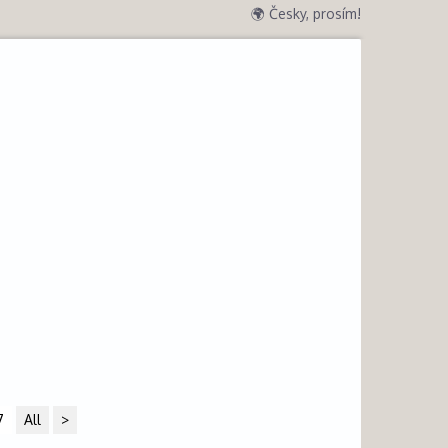
🌍 Česky, prosím!
7
All
>