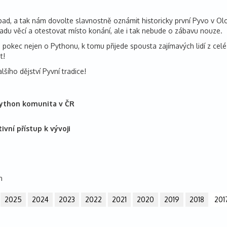
nápad, a tak nám dovolte slavnostně oznámit historicky první Pyvo v O
řadu věcí a otestovat místo konání, ale i tak nebude o zábavu nouze.
pokec nejen o Pythonu, k tomu přijede spousta zajímavých lidí z celé
t!
lšího dějství Pyvní tradice!
 Python komunita v ČR
vní přístup k vývoji
n
2025
2024
2023
2022
2021
2020
2019
2018
201