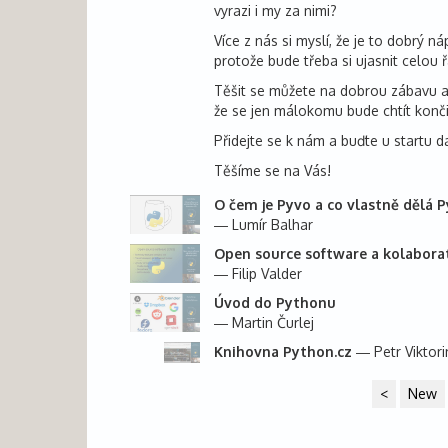
vyrazi i my za nimi?
Více z nás si myslí, že je to dobrý 
protože bude třeba si ujasnit celou 
Těšit se můžete na dobrou zábavu a 
že se jen málokomu bude chtít konči
Přidejte se k nám a buďte u startu da
Těšíme se na Vás!
O čem je Pyvo a co vlastně dělá
Lumír Balhar
Open source software a kolaborati
Filip Valder
Úvod do Pythonu
Martin Čurlej
Knihovna Python.cz
Petr Viktori
<
New