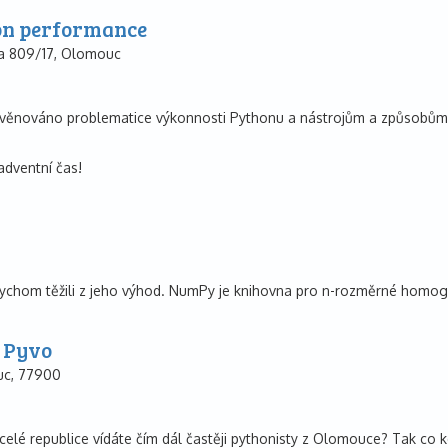
on performance
va 809/17, Olomouc
nováno problematice výkonnosti Pythonu a nástrojům a způsobům, ja
.
adventní čas!
hom těžili z jeho výhod. NumPy je knihovna pro n-rozměrné homogenní
 Pyvo
uc, 77900
o celé republice vídáte čím dál častěji pythonisty z Olomouce? Tak co 