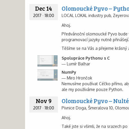
Dec 14
Olomoucké Pyvo – Pyth
2017
·
18:00
LOCAL LOKAL industry pub, Zeyero
Ahoj.
Předvánoční olomoucké Pyvo bude vě
programovací jazyky nutně přinášejí
Těšíme se na Vás a přejeme krásný 
Spolupráce Pythonu s C
Lumír Balhar
NumPy
Miro Hrončok
Nemusíme používat Céčko přímo, abyc
ale my používáme pouze Python.
Nov 9
Olomoucké Pyvo – Nulté
2017
·
18:00
Pivnice Doga, Šmeralova 10, Olomo
Ahoj.
Také jste si všimli, že na srazech p