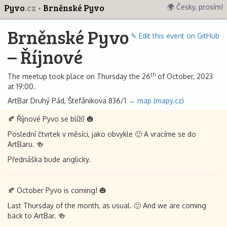
Pyvo
.cz
Brněnské Pyvo
🌍 Česky, prosím!
Brněnské Pyvo
✎ Edit this event on GitHub
– Říjnové
th
The meetup took place on Thursday the 26
of October, 2023
at 19:00.
ArtBar Druhý Pád, Štefánikova 836/1
→ map (mapy.cz)
🍂 Říjnové Pyvo se blíží! 🎃
Poslední čtvrtek v měsíci, jako obvykle 🙂 A vracíme se do
ArtBaru. 🍻
Přednáška bude anglicky.
🍂 October Pyvo is coming! 🎃
Last Thursday of the month, as usual. 🙂 And we are coming
back to ArtBar. 🍻