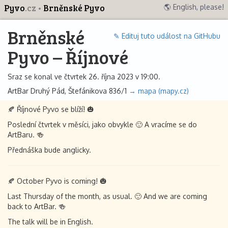
Pyvo
.cz
Brněnské Pyvo
🌎 English, please!
Brněnské
✎ Edituj tuto událost na GitHubu
Pyvo – Říjnové
Sraz se konal ve čtvrtek 26. října 2023 v 19:00.
ArtBar Druhý Pád, Štefánikova 836/1
→ mapa (mapy.cz)
🍂 Říjnové Pyvo se blíží! 🎃
Poslední čtvrtek v měsíci, jako obvykle 🙂 A vracíme se do
ArtBaru. 🍻
Přednáška bude anglicky.
🍂 October Pyvo is coming! 🎃
Last Thursday of the month, as usual. 🙂 And we are coming
back to ArtBar. 🍻
The talk will be in English.