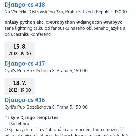
Django-cs #18
Na Věnečku, Ostrovského 38a, Praha 5, Czech Republic, 15000
ohlasy python akci @europython @djangocon @napyvo
serie lightning talku od fanousku naseho oblibeneho jazyka a
od ucastniku konferenci
15. 8.
2012
·
19:00
Django-cs #17
Cyril's Pub, Bozděchova 8, Praha 5, 150 00
18. 7.
2012
·
19:00
Django-cs #16
Cyril's Pub, Bozděchova 8, Praha 5, 150 00
Triky v Django templates
Daniel Srb
O špinavých tricích v šablonách a o mocném tagu umožňující
něco jako vícenásobnou dedičnost. Programátoři mě následně