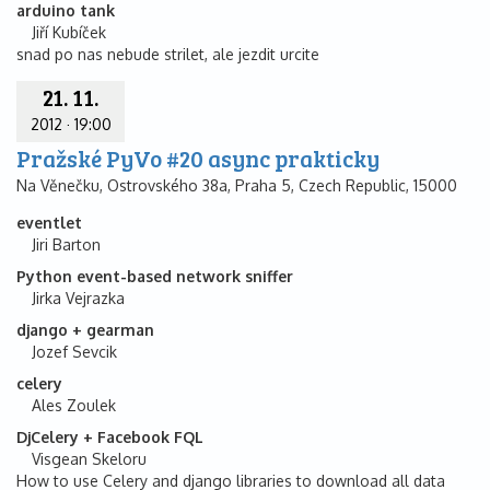
arduino tank
Jiří Kubíček
snad po nas nebude strilet, ale jezdit urcite
21. 11.
2012
·
19:00
Pražské PyVo #20 async prakticky
Na Věnečku, Ostrovského 38a, Praha 5, Czech Republic, 15000
eventlet
Jiri Barton
Python event-based network sniffer
Jirka Vejrazka
django + gearman
Jozef Sevcik
celery
Ales Zoulek
DjCelery + Facebook FQL
Visgean Skeloru
How to use Celery and django libraries to download all data