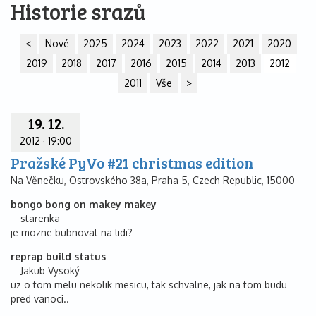
Historie srazů
<
Nové
2025
2024
2023
2022
2021
2020
2019
2018
2017
2016
2015
2014
2013
2012
2011
Vše
>
19. 12.
2012
·
19:00
Pražské PyVo #21 christmas edition
Na Věnečku, Ostrovského 38a, Praha 5, Czech Republic, 15000
bongo bong on makey makey
starenka
je mozne bubnovat na lidi?
reprap build status
Jakub Vysoký
uz o tom melu nekolik mesicu, tak schvalne, jak na tom budu
pred vanoci..