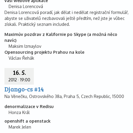
vaší webové aplikace
Denisa Lorencová
Denisa Lorencová poradí, jak dělat i nedělat registrační formulář,
abyste se uživatelů nezbavovali ještě předtím, než jste je vůbec
získali. Praktický seznam included.
Maximův pozdrav z Kalifornie po Skype (a možná něco
navíc)
Maksim Izmaylov
Opensourcing projektu Prahou na kole
Václav Řehák
16. 5.
2012
·
19:00
Django-cs #14
Na Věnečku, Ostrovského 38a, Praha 5, Czech Republic, 15000
denormalizace v Redisu
Honza Král
openshift a openstack
Marek Jelen