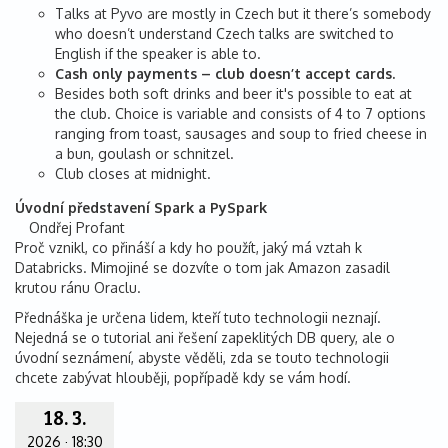
Talks at Pyvo are mostly in Czech but it there’s somebody
who doesn’t understand Czech talks are switched to
English if the speaker is able to.
Cash only payments – club doesn’t accept cards.
Besides both soft drinks and beer it's possible to eat at
the club. Choice is variable and consists of 4 to 7 options
ranging from toast, sausages and soup to fried cheese in
a bun, goulash or schnitzel.
Club closes at midnight.
Úvodní představení Spark a PySpark
Ondřej Profant
Proč vznikl, co přináší a kdy ho použít, jaký má vztah k
Databricks. Mimojiné se dozvíte o tom jak Amazon zasadil
krutou ránu Oraclu.
Přednáška je určena lidem, kteří tuto technologii neznají.
Nejedná se o tutorial ani řešení zapeklitých DB query, ale o
úvodní seznámení, abyste věděli, zda se touto technologii
chcete zabývat hlouběji, popřípadě kdy se vám hodí.
18. 3.
2026
·
18:30