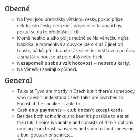
Obecné
Na Pyvu jsou přednášky většinou česky, pokud přijde
někdo, kdo česky nerozumí, přepneme do angličtiny,
pokud se na to přednášející cítí.
Kromě nealko a alko pití je možné se Na Věnečku najíst.
Nabídka je proměnlivá a obvykle jde o 4 až 7 jídel od
toastu, párků, přes bramborák se zelím, dršťkovou polévku
a smažák v housce až po guláš nebo řízek.
Nezapomeň s sebou vzít hotovost – neberou karty.
Na Věnečku zavírají o půlnoci.
General
Talks at Pyvo are mostly in Czech but it there’s somebody
who doesn’t understand Czech talks are switched to
English if the speaker is able to.
Cash only payments – club doesn’t accept cards.
Besides both soft drinks and beer it's possible to eat at
the club. Choice is variable and consists of 4 to 7 options
ranging from toast, sausages and soup to fried cheese in
a bun, goulash or schnitzel.