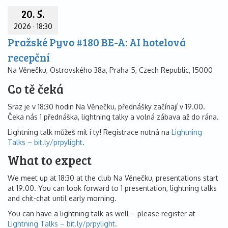
20. 5.
2026
·
18:30
Pražské Pyvo #180 BE-A: AI hotelová
recepční
Na Věnečku, Ostrovského 38a, Praha 5, Czech Republic, 15000
Co tě čeká
Sraz je v 18:30 hodin Na Věnečku, přednášky začínají v 19.00.
Čeka nás 1 přednáška, lightning talky a volná zábava až do rána.
Lightning talk můžeš mít i ty! Registrace nutná na
Lightning
Talks – bit.ly/prpylight
.
What to expect
We meet up at 18:30 at the club Na Věnečku, presentations start
at 19.00. You can look forward to 1 presentation, lightning talks
and chit-chat until early morning.
You can have a lightning talk as well – please register at
Lightning Talks – bit.ly/prpylight
.