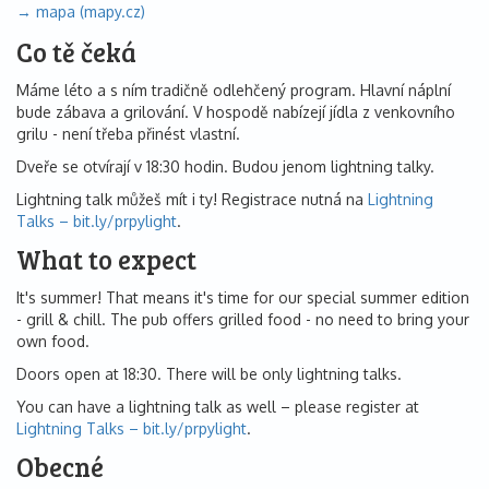
→ mapa (mapy.cz)
Co tě čeká
Máme léto a s ním tradičně odlehčený program. Hlavní náplní
bude zábava a grilování. V hospodě nabízejí jídla z venkovního
grilu - není třeba přinést vlastní.
Dveře se otvírají v 18:30 hodin. Budou jenom lightning talky.
Lightning talk můžeš mít i ty! Registrace nutná na
Lightning
Talks – bit.ly/prpylight
.
What to expect
It's summer! That means it's time for our special summer edition
- grill & chill. The pub offers grilled food - no need to bring your
own food.
Doors open at 18:30. There will be only lightning talks.
You can have a lightning talk as well – please register at
Lightning Talks – bit.ly/prpylight
.
Obecné