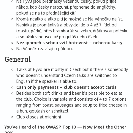
Na Pyvu jsou přednášky většinou česky, pokud přijde
někdo, kdo česky nerozumí, přepneme do angličtiny,
pokud se na to přednášející cítí.
Kromě nealko a alko pití je možné se Na Věnečku najíst.
Nabídka je proměnlivá a obvykle jde o 4 až 7 jídel od
toastu, párků, přes bramborák se zelím, dršťkovou polévku
a smažák v housce až po guláš nebo řízek.
Nezapomeň s sebou vzít hotovost – neberou karty.
Na Věnečku zavírají o půlnoci.
General
Talks at Pyvo are mostly in Czech but it there’s somebody
who doesn’t understand Czech talks are switched to
English if the speaker is able to.
Cash only payments – club doesn’t accept cards.
Besides both soft drinks and beer it's possible to eat at
the club. Choice is variable and consists of 4 to 7 options
ranging from toast, sausages and soup to fried cheese in
a bun, goulash or schnitzel.
Club closes at midnight.
You’ve Heard of the OWASP Top 10 — Now Meet the Other
90%