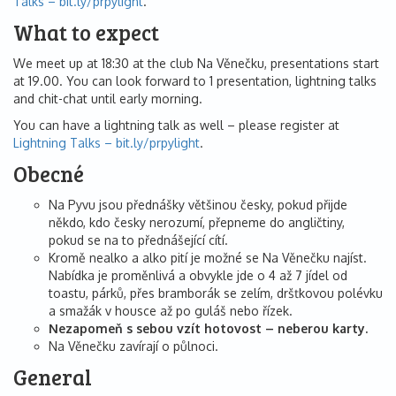
Talks – bit.ly/prpylight
.
What to expect
We meet up at 18:30 at the club Na Věnečku, presentations start
at 19.00. You can look forward to 1 presentation, lightning talks
and chit-chat until early morning.
You can have a lightning talk as well – please register at
Lightning Talks – bit.ly/prpylight
.
Obecné
Na Pyvu jsou přednášky většinou česky, pokud přijde
někdo, kdo česky nerozumí, přepneme do angličtiny,
pokud se na to přednášející cítí.
Kromě nealko a alko pití je možné se Na Věnečku najíst.
Nabídka je proměnlivá a obvykle jde o 4 až 7 jídel od
toastu, párků, přes bramborák se zelím, dršťkovou polévku
a smažák v housce až po guláš nebo řízek.
Nezapomeň s sebou vzít hotovost – neberou karty.
Na Věnečku zavírají o půlnoci.
General