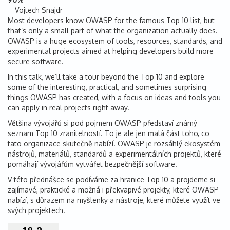
Vojtech Snajdr
Most developers know OWASP for the famous Top 10 list, but
that’s only a small part of what the organization actually does.
OWASP is a huge ecosystem of tools, resources, standards, and
experimental projects aimed at helping developers build more
secure software.
In this talk, we’ll take a tour beyond the Top 10 and explore
some of the interesting, practical, and sometimes surprising
things OWASP has created, with a focus on ideas and tools you
can apply in real projects right away.
Většina vývojářů si pod pojmem OWASP představí známý
seznam Top 10 zranitelností. To je ale jen malá část toho, co
tato organizace skutečně nabízí. OWASP je rozsáhlý ekosystém
nástrojů, materiálů, standardů a experimentálních projektů, které
pomáhají vývojářům vytvářet bezpečnější software.
V této přednášce se podíváme za hranice Top 10 a projdeme si
zajímavé, praktické a možná i překvapivé projekty, které OWASP
nabízí, s důrazem na myšlenky a nástroje, které můžete využít ve
svých projektech.