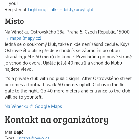
you!
Register at
Lightning Talks – bit.ly/prpylight
.
Místo
Na Věnečku, Ostrovského 38a, Praha 5, Czech Republic, 15000
→ mapa (mapy.cz)
Jedná se o soukromý klub, takže nikde není žádná cedule. Když
Ostrovského ulice přejde v chodník se zábradlím po obou
stranách, jděte 60 metrů do kopce. První brána po pravé straně
je vchod do dvora. Ujděte ještě 40 metrů a vchod do klubu
najdete vlevo.
It’s a private club with no public signs. After Ostrovského street
becomes a footpath walk 60 meters uphill. Club is in the first
gate to the right. Go 40 more meters and entrance to the club
will be to your left.
Na Věnečku @ Google Maps
Kontakt na organizátory
Mia Bajić
E-mail
praha@
pyvo.cz