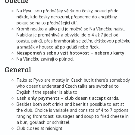
Obecné
Na Pyvu jsou přednášky většinou česky, pokud přijde
někdo, kdo česky nerozumí, přepneme do angličtiny,
pokud se na to přednášející cítí.
Kromě nealko a alko pití je možné se Na Věnečku najíst.
Nabídka je proměnlivá a obvykle jde o 4 až 7 jídel od
toastu, párků, přes bramborák se zelím, dršťkovou polévku
a smažák v housce až po guláš nebo řízek.
Nezapomeň s sebou vzít hotovost – neberou karty.
Na Věnečku zavírají o půlnoci.
General
Talks at Pyvo are mostly in Czech but it there’s somebody
who doesn’t understand Czech talks are switched to
English if the speaker is able to.
Cash only payments – club doesn’t accept cards.
Besides both soft drinks and beer it's possible to eat at
the club. Choice is variable and consists of 4 to 7 options
ranging from toast, sausages and soup to fried cheese in
a bun, goulash or schnitzel.
Club closes at midnight.