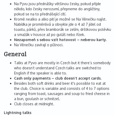
Na Pyvu jsou přednášky většinou česky, pokud přijde
někdo, kdo česky nerozumí, přepneme do angličtiny,
pokud se na to přednášející cítí.
Kromě nealko a alko pití je možné se Na Věnečku najíst.
Nabídka je proměnlivá a obvykle jde o 4 až 7 jídel od
toastu, párků, přes bramborák se zelím, dršťkovou polévku
a smažák v housce až po guláš nebo řízek.
Nezapomeň s sebou vzít hotovost – neberou karty.
Na Věnečku zavírají o půlnoci.
General
Talks at Pyvo are mostly in Czech but it there’s somebody
who doesn’t understand Czech talks are switched to
English if the speaker is able to.
Cash only payments – club doesn’t accept cards.
Besides both soft drinks and beer it's possible to eat at
the club. Choice is variable and consists of 4 to 7 options
ranging from toast, sausages and soup to fried cheese in
a bun, goulash or schnitzel.
Club closes at midnight.
Lightning talks