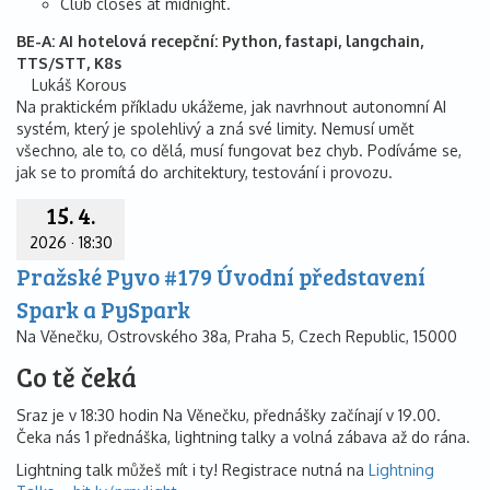
Club closes at midnight.
BE-A: AI hotelová recepční: Python, fastapi, langchain,
TTS/STT, K8s
Lukáš Korous
Na praktickém příkladu ukážeme, jak navrhnout autonomní AI
systém, který je spolehlivý a zná své limity. Nemusí umět
všechno, ale to, co dělá, musí fungovat bez chyb. Podíváme se,
jak se to promítá do architektury, testování i provozu.
15. 4.
2026
·
18:30
Pražské Pyvo #179 Úvodní představení
Spark a PySpark
Na Věnečku, Ostrovského 38a, Praha 5, Czech Republic, 15000
Co tě čeká
Sraz je v 18:30 hodin Na Věnečku, přednášky začínají v 19.00.
Čeka nás 1 přednáška, lightning talky a volná zábava až do rána.
Lightning talk můžeš mít i ty! Registrace nutná na
Lightning