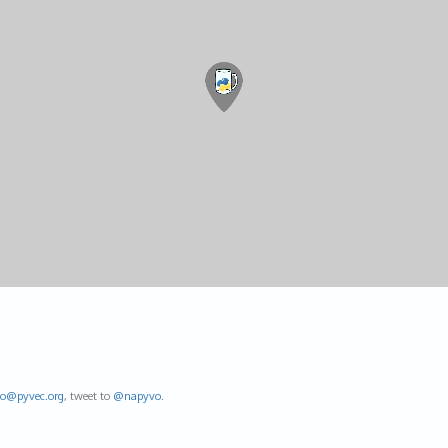
fo@
pyvec.org
, tweet to
@napyvo
.