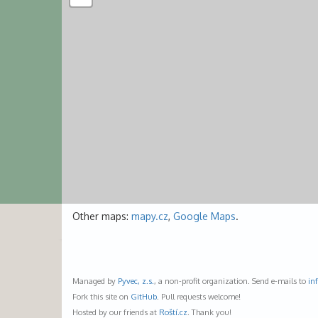
Other maps:
mapy.cz
,
Google Maps
.
Managed by
Pyvec, z.s.
, a non-profit organization. Send e-mails to
in
Fork this site on
GitHub
. Pull requests welcome!
Hosted by our friends at
Roští.cz
. Thank you!