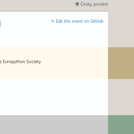
🌍 Česky, prosím!
y
✎ Edit this event on GitHub
 z Europython Society.