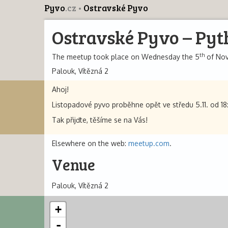
Pyvo
.cz
Ostravské Pyvo
Ostravské Pyvo – Pyt
th
The meetup took place on Wednesday the 5
of Nov
Palouk, Vítězná 2
Ahoj!
Listopadové pyvo proběhne opět ve středu 5.11. od 18
Tak přijďte, těšíme se na Vás!
Elsewhere on the web:
meetup.com
.
Venue
Palouk, Vítězná 2
+
-