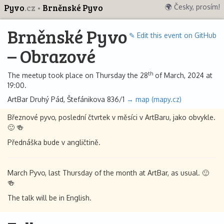
Pyvo
.cz
Brněnské Pyvo
🌍 Česky, prosím!
Brněnské Pyvo
✎ Edit this event on GitHub
– Obrazové
th
The meetup took place on Thursday the 28
of March, 2024 at
19:00.
ArtBar Druhý Pád, Štefánikova 836/1
→ map (mapy.cz)
Březnové pyvo, poslední čtvrtek v měsíci v ArtBaru, jako obvykle.
🙂 🍻
Přednáška bude v angličtině.
March Pyvo, last Thursday of the month at ArtBar, as usual. 🙂
🍻
The talk will be in English.