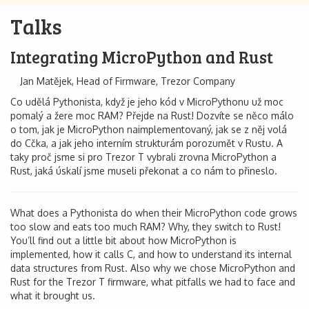
Talks
Integrating MicroPython and Rust
Jan Matějek, Head of Firmware, Trezor Company
Co udělá Pythonista, když je jeho kód v MicroPythonu už moc
pomalý a žere moc RAM? Přejde na Rust! Dozvíte se něco málo
o tom, jak je MicroPython naimplementovaný, jak se z něj volá
do Cčka, a jak jeho interním strukturám porozumět v Rustu. A
taky proč jsme si pro Trezor T vybrali zrovna MicroPython a
Rust, jaká úskalí jsme museli překonat a co nám to přineslo.
What does a Pythonista do when their MicroPython code grows
too slow and eats too much RAM? Why, they switch to Rust!
You’ll find out a little bit about how MicroPython is
implemented, how it calls C, and how to understand its internal
data structures from Rust. Also why we chose MicroPython and
Rust for the Trezor T firmware, what pitfalls we had to face and
what it brought us.