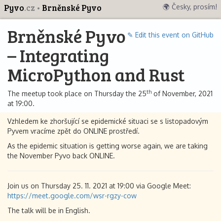
Pyvo
.cz
Brněnské Pyvo
🌍 Česky, prosím!
Brněnské Pyvo
✎ Edit this event on GitHub
– Integrating
MicroPython and Rust
th
The meetup took place on Thursday the 25
of November, 2021
at 19:00.
Vzhledem ke zhoršující se epidemické situaci se s listopadovým
Pyvem vracíme zpět do ONLINE prostředí.
As the epidemic situation is getting worse again, we are taking
the November Pyvo back ONLINE.
Join us on Thursday 25. 11. 2021 at 19:00 via Google Meet:
https://meet.google.com/wsr-rgzy-cow
The talk will be in English.