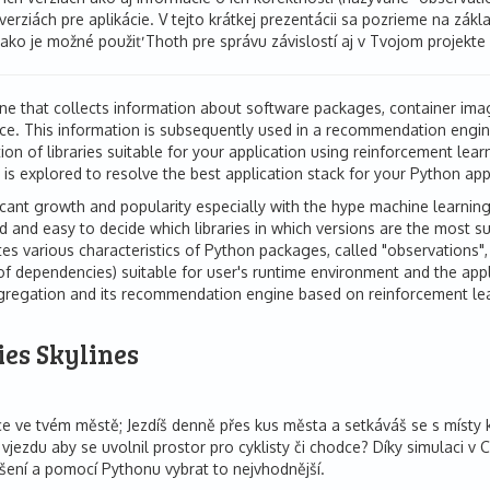
h verziách pre aplikácie. V tejto krátkej prezentácii sa pozrieme na 
 ako je možné použiť Thoth pre správu závislostí aj v Tvojom projekte
e that collects information about software packages, container image
e. This information is subsequently used in a recommendation engine 
 of libraries suitable for your application using reinforcement learn
is explored to resolve the best application stack for your Python app
cant growth and popularity especially with the hype machine learning
 and easy to decide which libraries in which versions are the most sui
 various characteristics of Python packages, called "observations"
 of dependencies) suitable for user's runtime environment and the appl
ggregation and its recommendation engine based on reinforcement le
ies Skylines
e ve tvém městě; Jezdíš denně přes kus města a setkáváš se s místy kd
zdu aby se uvolnil prostor pro cyklisty či chodce? Díky simulaci v 
šení a pomocí Pythonu vybrat to nejvhodnější.