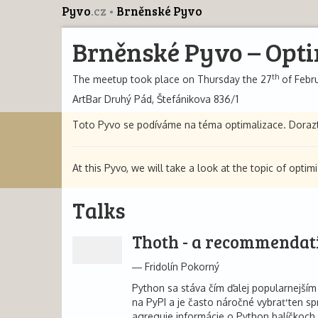
Pyvo
.cz
Brněnské Pyvo
Brněnské Pyvo – Opti
th
The meetup took place on Thursday the 27
of Febru
ArtBar Druhý Pád, Štefánikova 836/1
Toto Pyvo se podíváme na téma optimalizace. Dorazt
At this Pyvo, we will take a look at the topic of optim
Talks
Thoth - a recommendati
Fridolín Pokorný
Python sa stáva čím ďalej popularnejším
na PyPI a je často náročné vybrať ten sp
agreguje informácie o Python balíčkoch, 