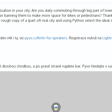
ituation in your city; Are you daily commuting through big part of tow
 or banning them to make more space for bikes or pedestrians? Thank
 rough copy of a (part of) real city and using Python select the ideal 
den mít i ty, viz
pyvo.cz#info-for-speakers
. Registrace nutná na
Lightn
 dlouhou chodbou, a po pravé straně najdete bar. Pyvo hledejte v s