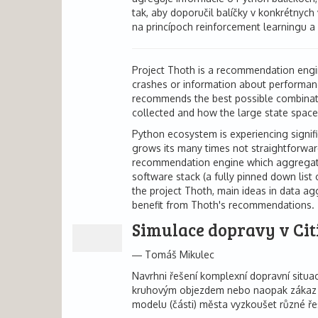
tak, aby doporučil balíčky v konkrétnyc
na princípoch reinforcement learningu a
Project Thoth is a recommendation engin
crashes or information about performanc
recommends the best possible combination
collected and how the large state space 
Python ecosystem is experiencing signifi
grows its many times not straightforward
recommendation engine which aggregates
software stack (a fully pinned down list
the project Thoth, main ideas in data a
benefit from Thoth's recommendations.
Simulace dopravy v Cit
Tomáš Mikulec
Navrhni řešení komplexní dopravní situac
kruhovým objezdem nebo naopak zákaz vje
modelu (části) města vyzkoušet různé ře