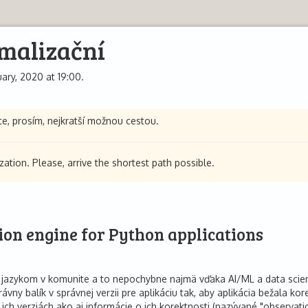
malizační
ary, 2020 at 19:00.
e, prosím, nejkratší možnou cestou.
ization. Please, arrive the shortest path possible.
on engine for Python applications
 jazykom v komunite a to nepochybne najmä vďaka AI/ML a data scienc
rávny balík v správnej verzii pre aplikáciu tak, aby aplikácia bežala 
ich verziách ako aj informácie o ich korektnosti (nazývané "observatio