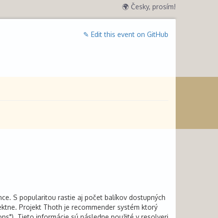
🌍 Česky, prosím!
✎ Edit this event on GitHub
e. S popularitou rastie aj počet balíkov dostupných
korektne. Projekt Thoth je recommender systém ktorý
ns"). Tieto informácie sú následne použité v resolveri