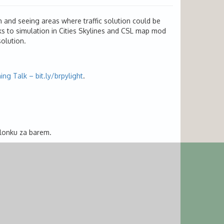
n and seeing areas where traffic solution could be
s to simulation in Cities Skylines and CSL map mod
solution.
ing Talk – bit.ly/brpylight
.
alonku za barem.