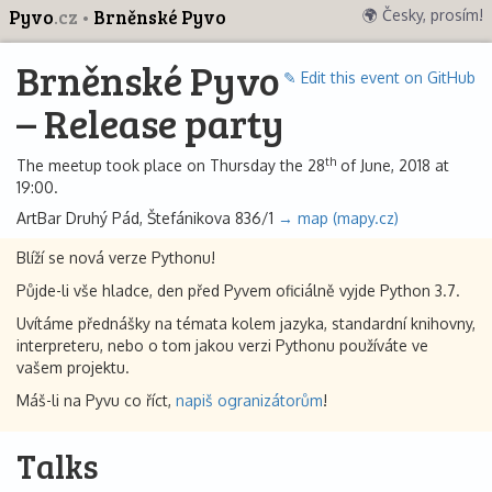
Pyvo
.cz
Brněnské Pyvo
🌍 Česky, prosím!
Brněnské Pyvo
✎ Edit this event on GitHub
– Release party
th
The meetup took place on Thursday the 28
of June, 2018 at
19:00.
ArtBar Druhý Pád, Štefánikova 836/1
→ map (mapy.cz)
Blíží se nová verze Pythonu!
Půjde-li vše hladce, den před Pyvem oficiálně vyjde Python 3.7.
Uvítáme přednášky na témata kolem jazyka, standardní knihovny,
interpreteru, nebo o tom jakou verzi Pythonu používáte ve
vašem projektu.
Máš-li na Pyvu co říct,
napiš ogranizátorům
!
Talks