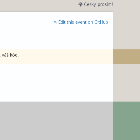
🌍 Česky, prosím!
✎ Edit this event on GitHub
t váš kód.