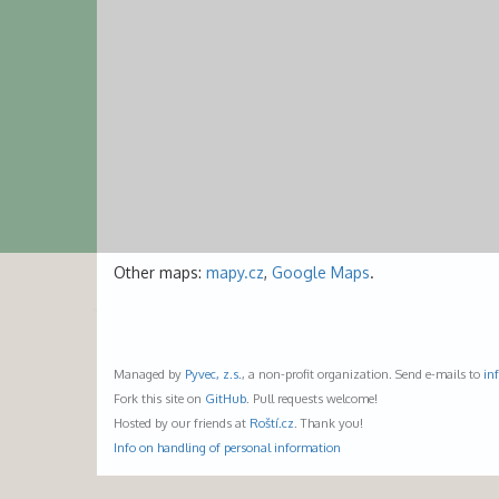
Other maps:
mapy.cz
,
Google Maps
.
Managed by
Pyvec, z.s.
, a non-profit organization. Send e-mails to
in
Fork this site on
GitHub
. Pull requests welcome!
Hosted by our friends at
Roští.cz
. Thank you!
Info on handling of personal information