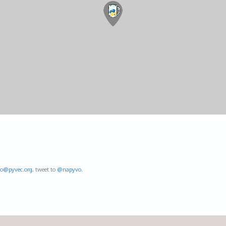
fo@
pyvec.org
, tweet to
@napyvo
.