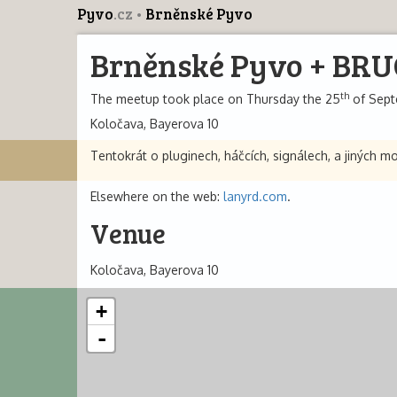
Pyvo
.cz
Brněnské Pyvo
Brněnské Pyvo + BRUG
th
The meetup took place on Thursday the 25
of Septe
Koločava, Bayerova 10
Tentokrát o pluginech, háčcích, signálech, a jiných 
Elsewhere on the web:
lanyrd.com
.
Venue
Koločava, Bayerova 10
+
-