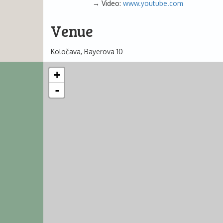
Video:
www.youtube.com
Venue
Koločava, Bayerova 10
+
-