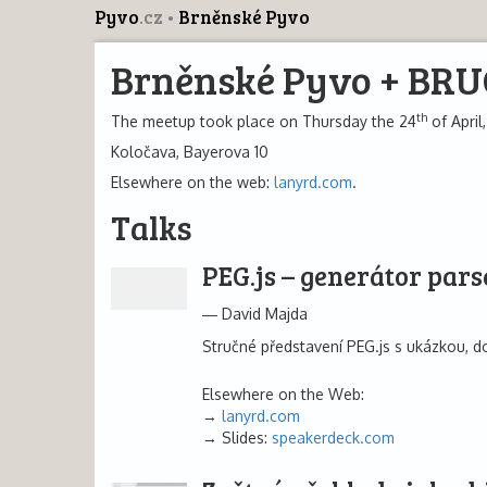
Pyvo
.cz
Brněnské Pyvo
Brněnské Pyvo + BRU
th
The meetup took place on Thursday the 24
of April,
Koločava, Bayerova 10
Elsewhere on the web:
lanyrd.com
.
Talks
PEG.js – generátor pars
David Majda
Stručné představení PEG.js s ukázkou, d
Elsewhere on the Web:
lanyrd.com
Slides:
speakerdeck.com