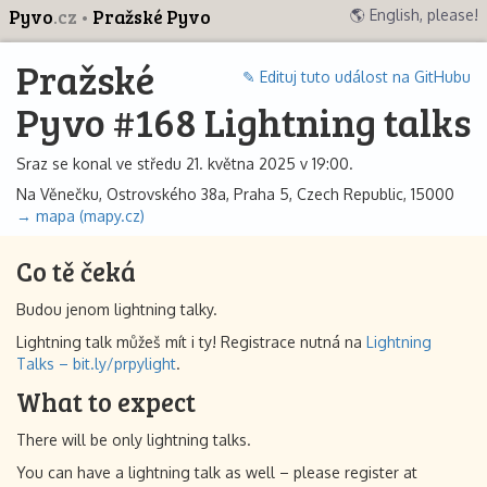
Pyvo
.cz
Pražské Pyvo
🌎 English, please!
Pražské
✎ Edituj tuto událost na GitHubu
Pyvo #168 Lightning talks
Sraz se konal ve středu 21. května 2025 v 19:00.
Na Věnečku, Ostrovského 38a, Praha 5, Czech Republic, 15000
→ mapa (mapy.cz)
Co tě čeká
Budou jenom lightning talky.
Lightning talk můžeš mít i ty! Registrace nutná na
Lightning
Talks – bit.ly/prpylight
.
What to expect
There will be only lightning talks.
You can have a lightning talk as well – please register at