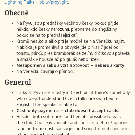
Lightning Talks – bit.ly/prpylight
.
Obecné
Na Pyvu jsou přednášky většinou česky, pokud přijde
někdo, kdo česky nerozumí, přepneme do angličtiny,
pokud se na to přednášející cítí.
Kromě nealko a alko pití je možné se Na Věnečku najíst.
Nabídka je proměnlivá a obvykle jde o 4 až 7 jídel od
toastu, párků, přes bramborák se zelím, dršťkovou polévku
a smažák v housce až po guláš nebo řízek.
Nezapomeň s sebou vzít hotovost – neberou karty.
Na Věnečku zavírají o půlnoci.
General
Talks at Pyvo are mostly in Czech but it there’s somebody
who doesn’t understand Czech talks are switched to
English if the speaker is able to.
Cash only payments – club doesn’t accept cards.
Besides both soft drinks and beer it's possible to eat at
the club. Choice is variable and consists of 4 to 7 options
ranging from toast, sausages and soup to fried cheese in
a bun, goulash or schnitzel.