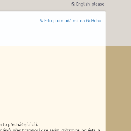
🌎 English, please!
✎ Edituj tuto událost na GitHubu
o přednášející cítí.
, párků, přes bramborák se zelím, dršťkovou polévku a