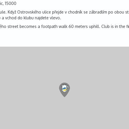
ic, 15000
ule. Když Ostrovského ulice přejde v chodník se zábradlím po obou s
ů a vchod do klubu najdete vlevo.
ského street becomes a footpath walk 60 meters uphill. Club is in the 