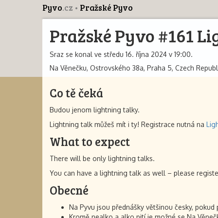
Pyvo
.cz
Pražské Pyvo
Pražské Pyvo #161 Li
Sraz se konal ve středu 16. října 2024 v 19:00.
Na Věnečku, Ostrovského 38a, Praha 5, Czech Republ
Co tě čeká
Budou jenom lightning talky.
Lightning talk můžeš mít i ty! Registrace nutná na
Lig
What to expect
There will be only lightning talks.
You can have a lightning talk as well – please regist
Obecné
Na Pyvu jsou přednášky většinou česky, pokud př
Kromě nealko a alko pití je možné se Na Věnečku