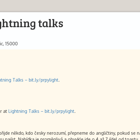
ghtning talks
ic, 15000
htning Talks – bit.ly/prpylight
.
er at
Lightning Talks – bit.ly/prpylight
.
ijde někdo, kdo česky nerozumí, přepneme do angličtiny, pokud se na t
 najíst. Nabídka je proměnlivá a obvykle jde o 4 až 7 jídel od toastu