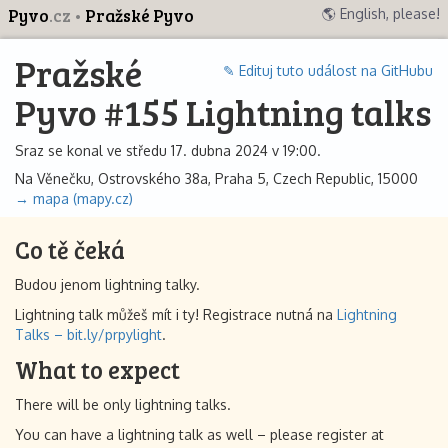
Pyvo
.cz
Pražské Pyvo
🌎 English, please!
Pražské
✎ Edituj tuto událost na GitHubu
Pyvo #155 Lightning talks
Sraz se konal ve středu 17. dubna 2024 v 19:00.
Na Věnečku, Ostrovského 38a, Praha 5, Czech Republic, 15000
→ mapa (mapy.cz)
Co tě čeká
Budou jenom lightning talky.
Lightning talk můžeš mít i ty! Registrace nutná na
Lightning
Talks – bit.ly/prpylight
.
What to expect
There will be only lightning talks.
You can have a lightning talk as well – please register at