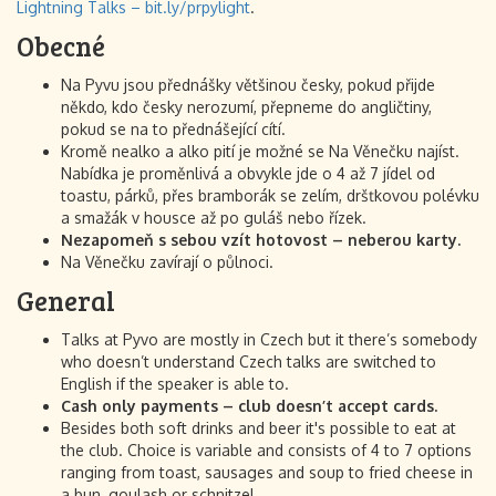
Lightning Talks – bit.ly/prpylight
.
Obecné
Na Pyvu jsou přednášky většinou česky, pokud přijde
někdo, kdo česky nerozumí, přepneme do angličtiny,
pokud se na to přednášející cítí.
Kromě nealko a alko pití je možné se Na Věnečku najíst.
Nabídka je proměnlivá a obvykle jde o 4 až 7 jídel od
toastu, párků, přes bramborák se zelím, dršťkovou polévku
a smažák v housce až po guláš nebo řízek.
Nezapomeň s sebou vzít hotovost – neberou karty.
Na Věnečku zavírají o půlnoci.
General
Talks at Pyvo are mostly in Czech but it there’s somebody
who doesn’t understand Czech talks are switched to
English if the speaker is able to.
Cash only payments – club doesn’t accept cards.
Besides both soft drinks and beer it's possible to eat at
the club. Choice is variable and consists of 4 to 7 options
ranging from toast, sausages and soup to fried cheese in
a bun, goulash or schnitzel.