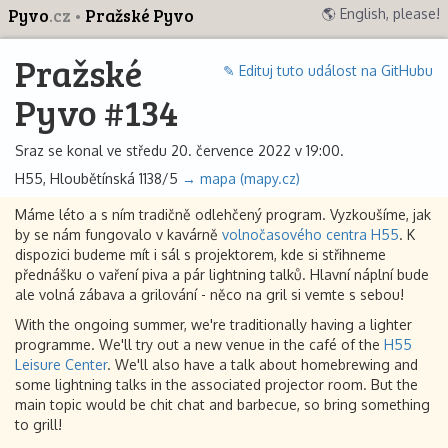
Pyvo
.cz
Pražské Pyvo
🌎 English, please!
Pražské
✎ Edituj tuto událost na GitHubu
Pyvo #134
Sraz se konal ve středu 20. července 2022 v 19:00.
H55, Hloubětínská 1138/5
→ mapa (mapy.cz)
Máme léto a s ním tradičně odlehčený program. Vyzkoušíme, jak
by se nám fungovalo v kavárně
volnočasového centra H55
. K
dispozici budeme mít i sál s projektorem, kde si střihneme
přednášku o vaření piva a pár lightning talků. Hlavní náplní bude
ale volná zábava a grilování - něco na gril si vemte s sebou!
With the ongoing summer, we're traditionally having a lighter
programme. We'll try out a new venue in the café of the
H55
Leisure Center
. We'll also have a talk about homebrewing and
some lightning talks in the associated projector room. But the
main topic would be chit chat and barbecue, so bring something
to grill!