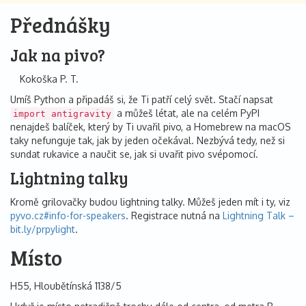
Přednášky
Jak na pivo?
Kokoška P. T.
Umíš Python a připadáš si, že Ti patří celý svět. Stačí napsat
a můžeš létat, ale na celém PyPI
import antigravity
nenajdeš balíček, který by Ti uvařil pivo, a Homebrew na macOS
taky nefunguje tak, jak by jeden očekával. Nezbývá tedy, než si
sundat rukavice a naučit se, jak si uvařit pivo svépomocí.
Lightning talky
Kromě grilovačky budou lightning talky. Můžeš jeden mít i ty, viz
pyvo.cz#info-for-speakers
. Registrace nutná na
Lightning Talk –
bit.ly/prpylight
.
Místo
H55, Hloubětínská 1138/5