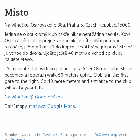
Místo
Na Věnečku, Ostrovského 38a, Praha 5, Czech Republic, 15000
Jedná se o soukromý klub, takže nikde není žádná cedule. Když
Ostrovského ulice přejde v chodník se zábradlím po obou
stranách, jděte 60 metrů do kopce. První brána po pravé straně
je vchod do dvora. Ujděte ještě 40 metrů a vchod do klubu
najdete vlevo.
It’s a private club with no public signs. After Ostrovského street
becomes a footpath walk 60 meters uphill. Club is in the first
gate to the right. Go 40 more meters and entrance to the club
will be to your left.
Na Věnečku @ Google Maps
Další mapy:
mapy.cz
,
Google Maps
.
Stránky spravuje spolek
Pyvec, z.s.
. E-maily posílejte na
info@
pyvec.org
, tweetujte
na
@napyvo
.