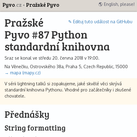
Pyvo
.cz
Pražské Pyvo
🌎 English, please!
Pražské
✎ Edituj tuto událost na GitHubu
Pyvo #87 Python
standardní knihovna
Sraz se konal ve středu 20. června 2018 v 19:00.
Na Věnečku, Ostrovského 38a, Praha 5, Czech Republic, 15000
→ mapa (mapy.cz)
V sérii lightning talků si zopakujeme, jaké skvělé věci skrývá
standardní knihovna Pythonu. Vhodné pro začátečníky i zkušené
chovatele.
Přednášky
String formatting