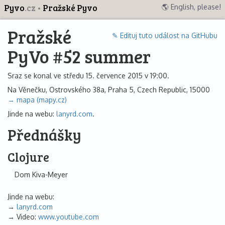
Pyvo
.cz
Pražské Pyvo
🌎 English, please!
Pražské
✎ Edituj tuto událost na GitHubu
PyVo #52 summer
Sraz se konal ve středu 15. července 2015 v 19:00.
Na Věnečku, Ostrovského 38a, Praha 5, Czech Republic, 15000
→ mapa (mapy.cz)
Jinde na webu:
lanyrd.com
.
Přednášky
Clojure
Dom Kiva-Meyer
Jinde na webu:
lanyrd.com
Video:
www.youtube.com