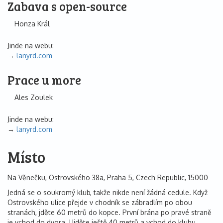
Zabava s open-source
Honza Král
Jinde na webu:
lanyrd.com
Prace u more
Ales Zoulek
Jinde na webu:
lanyrd.com
Místo
Na Věnečku, Ostrovského 38a, Praha 5, Czech Republic, 15000
Jedná se o soukromý klub, takže nikde není žádná cedule. Když
Ostrovského ulice přejde v chodník se zábradlím po obou
stranách, jděte 60 metrů do kopce. První brána po pravé straně
je vchod do dvora. Ujděte ještě 40 metrů a vchod do klubu