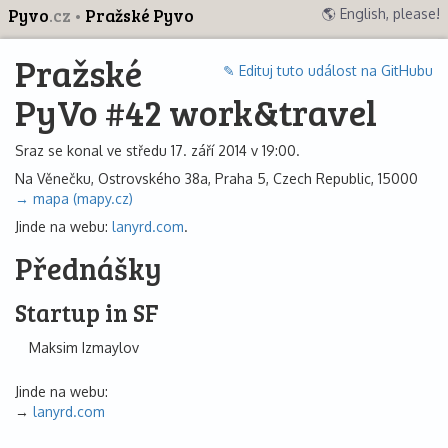
Pyvo
.cz
Pražské Pyvo
🌎 English, please!
Pražské
✎ Edituj tuto událost na GitHubu
PyVo #42 work&travel
Sraz se konal ve středu 17. září 2014 v 19:00.
Na Věnečku, Ostrovského 38a, Praha 5, Czech Republic, 15000
→ mapa (mapy.cz)
Jinde na webu:
lanyrd.com
.
Přednášky
Startup in SF
Maksim Izmaylov
Jinde na webu:
lanyrd.com