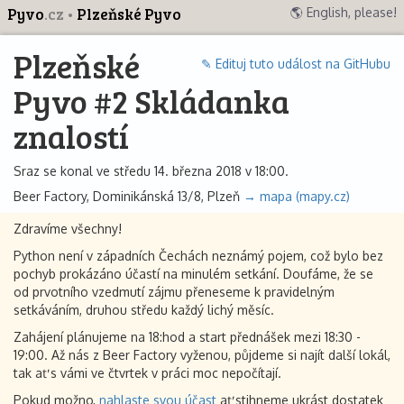
Pyvo
.cz
Plzeňské Pyvo
🌎 English, please!
Plzeňské
✎ Edituj tuto událost na GitHubu
Pyvo #2 Skládanka
znalostí
Sraz se konal ve středu 14. března 2018 v 18:00.
Beer Factory, Dominikánská 13/8, Plzeň
→ mapa (mapy.cz)
Zdravíme všechny!
Python není v západních Čechách neznámý pojem, což bylo bez
pochyb prokázáno účastí na minulém setkání. Doufáme, že se
od prvotního vzedmutí zájmu přeneseme k pravidelným
setkáváním, druhou středu každý lichý měsíc.
Zahájení plánujeme na 18:hod a start přednášek mezi 18:30 -
19:00. Až nás z Beer Factory vyženou, půjdeme si najít další lokál,
tak ať s vámi ve čtvrtek v práci moc nepočítají.
Pokud možno,
nahlaste svou účast
ať stihneme ukrást dostatek