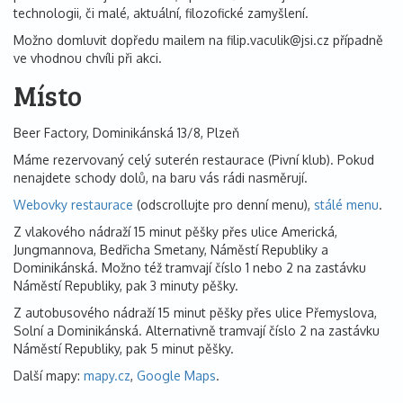
technologii, či malé, aktuální, filozofické zamyšlení.
Možno domluvit dopředu mailem na filip.vaculik@jsi.cz případně
ve vhodnou chvíli při akci.
Místo
Beer Factory, Dominikánská 13/8, Plzeň
Máme rezervovaný celý suterén restaurace (Pivní klub). Pokud
nenajdete schody dolů, na baru vás rádi nasměrují.
Webovky restaurace
(odscrollujte pro denní menu),
stálé menu
.
Z vlakového nádraží 15 minut pěšky přes ulice Americká,
Jungmannova, Bedřicha Smetany, Náměstí Republiky a
Dominikánská. Možno též tramvají číslo 1 nebo 2 na zastávku
Náměstí Republiky, pak 3 minuty pěšky.
Z autobusového nádraží 15 minut pěšky přes ulice Přemyslova,
Solní a Dominikánská. Alternativně tramvají číslo 2 na zastávku
Náměstí Republiky, pak 5 minut pěšky.
Další mapy:
mapy.cz
,
Google Maps
.