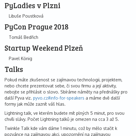
PyLadies v Plzni
Libuše Poustková
PyCon Prague 2018
Tomáš Bedřich
Startup Weekend Plzeň
Pavel König
Talks
Pokud máte zkušenost se zajímavou technologii, projektem,
nebo chcete prezentovat sebe, či svou firmu a její aktivity,
nebojte se přihlásit o slovo. Sbíráme náměty na přednášky pro
další Pyva viz.
pyvo.cz#info-for-speakers
a máme dvě další
formy jak může zaznít váš hlas.
Lightning talk, ve kterém budete mít plných 5 minut, pro svou
chvíli slávy. Počet Lightning talků je omezen na cca 3 až 5.
Twinkle Talk kde vám dáme 1 minutu, což by mělo stačit k
pozvánce na zajímavou akci, upozornění na zajímavou