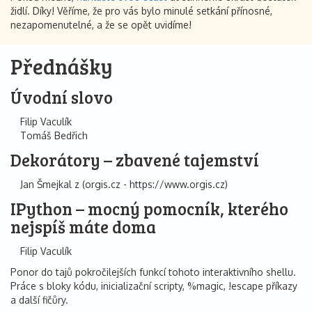
židlí. Díky! Věříme, že pro vás bylo minulé setkání přínosné,
nezapomenutelné, a že se opět uvidíme!
Přednášky
Úvodní slovo
Filip Vaculík
Tomáš Bedřich
Dekorátory – zbavené tajemství
Jan Šmejkal z (orgis.cz - https://www.orgis.cz)
IPython – mocný pomocník, kterého
nejspíš máte doma
Filip Vaculík
Ponor do tajů pokročilejších funkcí tohoto interaktivního shellu.
Práce s bloky kódu, inicializační scripty, %magic, !escape příkazy
a další fičůry.