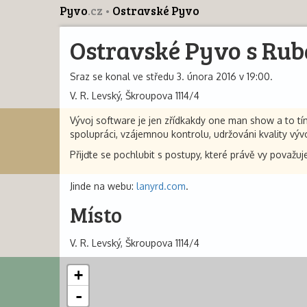
Pyvo
.cz
Ostravské Pyvo
Ostravské Pyvo s Rub
Sraz se konal ve středu 3. února 2016 v 19:00.
V. R. Levský, Škroupova 1114/4
Vývoj software je jen zřídkakdy one man show a to tím 
spolupráci, vzájemnou kontrolu, udržováni kvality výv
Přijďte se pochlubit s postupy, které právě vy považuj
Jinde na webu:
lanyrd.com
.
Místo
V. R. Levský, Škroupova 1114/4
+
-