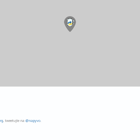
rg
, tweetujte na
@napyvo
.