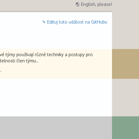
🌎 English, please!
✎ Edituj tuto událost na GitHubu
ové týmy používají různé techniky a postupy pro
telnosti člen týmu..
.