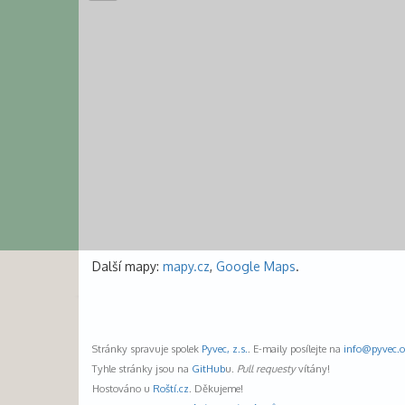
Další mapy:
mapy.cz
,
Google Maps
.
Stránky spravuje spolek
Pyvec, z.s.
. E-maily posílejte na
info@
pyvec.o
Tyhle stránky jsou na
GitHub
u.
Pull requesty
vítány!
Hostováno u
Roští.cz
. Děkujeme!