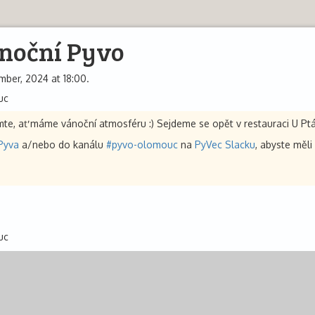
noční Pyvo
ber, 2024 at 18:00.
uc
emte, ať máme vánoční atmosféru :) Sejdeme se opět v restauraci U Ptá
Pyva
a/nebo do kanálu
#pyvo-olomouc
na
PyVec Slacku
, abyste měli
uc