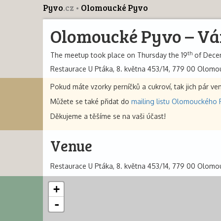
Pyvo
.cz
Olomoucké Pyvo
Olomoucké Pyvo – Vá
th
The meetup took place on Thursday the 19
of Decem
Restaurace U Ptáka, 8. května 453/14, 779 00 Olomo
Pokud máte vzorky perníčků a cukroví, tak jich pár v
Můžete se také přidat do
mailing listu Olomouckého 
Děkujeme a těšíme se na vaši účast!
Venue
Restaurace U Ptáka, 8. května 453/14, 779 00 Olomo
+
-