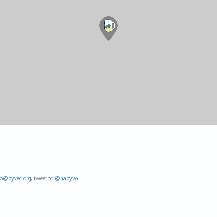
fo@
pyvec.org
, tweet to
@napyvo
.