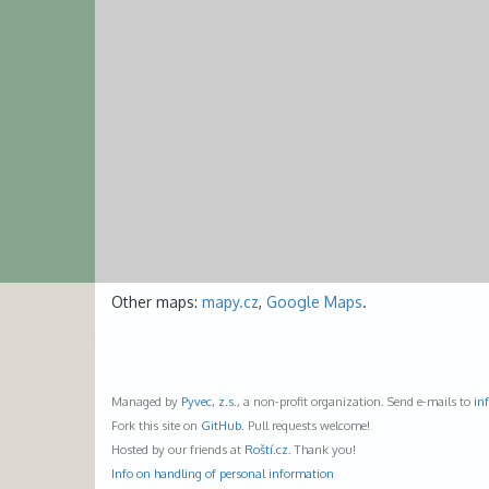
Other maps:
mapy.cz
,
Google Maps
.
Managed by
Pyvec, z.s.
, a non-profit organization. Send e-mails to
in
Fork this site on
GitHub
. Pull requests welcome!
Hosted by our friends at
Roští.cz
. Thank you!
Info on handling of personal information