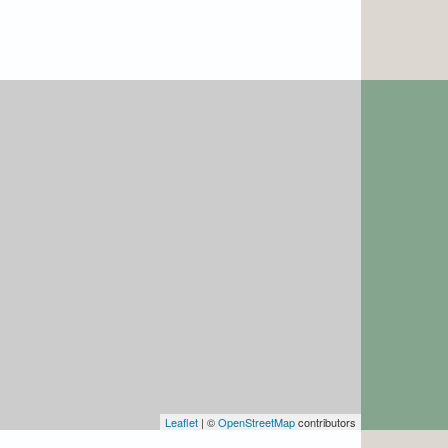
Leaflet
| ©
OpenStreetMap
contributors