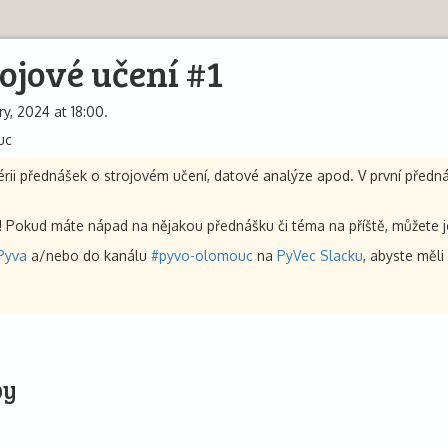
ojové učení #1
y, 2024 at 18:00.
uc
érii přednášek o strojovém učení, datové analýze apod. V první předn
ány! Pokud máte nápad na nějakou přednášku či téma na příště, můžete 
Pyva
a/nebo do kanálu
#pyvo-olomouc
na
PyVec Slacku
, abyste měli
py