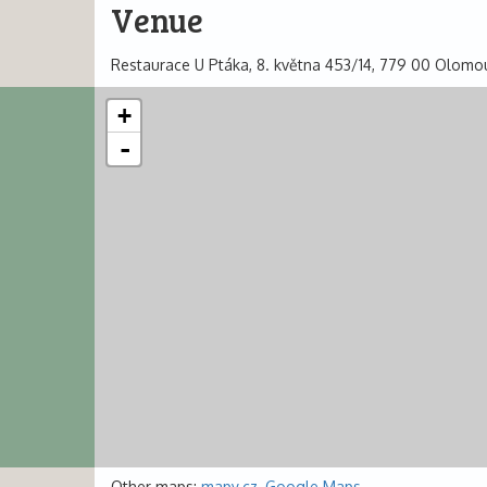
Venue
Restaurace U Ptáka, 8. května 453/14, 779 00 Olomo
+
-
Other maps:
mapy.cz
,
Google Maps
.