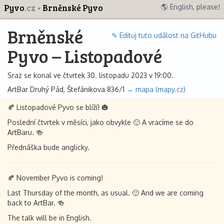
Pyvo
.cz
Brněnské Pyvo
🌎 English, please!
Brněnské
✎ Edituj tuto událost na GitHubu
Pyvo – Listopadové
Sraz se konal ve čtvrtek 30. listopadu 2023 v 19:00.
ArtBar Druhý Pád, Štefánikova 836/1
→ mapa (mapy.cz)
🍂 Listopadové Pyvo se blíží! 🎃
Poslední čtvrtek v měsíci, jako obvykle 🙂 A vracíme se do
ArtBaru. 🍻
Přednáška bude anglicky.
🍂 November Pyvo is coming!
Last Thursday of the month, as usual. 🙂 And we are coming
back to ArtBar. 🍻
The talk will be in English.