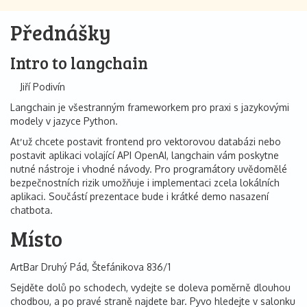
Přednášky
Intro to langchain
Jiří Podivín
Langchain je všestranným frameworkem pro praxi s jazykovými
modely v jazyce Python.
Ať už chcete postavit frontend pro vektorovou databázi nebo
postavit aplikaci volající API OpenAI, langchain vám poskytne
nutné nástroje i vhodné návody. Pro programátory uvědomělé
bezpečnostních rizik umožňuje i implementaci zcela lokálních
aplikaci. Součástí prezentace bude i krátké demo nasazení
chatbota.
Místo
ArtBar Druhý Pád, Štefánikova 836/1
Sejděte dolů po schodech, vydejte se doleva poměrně dlouhou
chodbou, a po pravé straně najdete bar. Pyvo hledejte v salonku