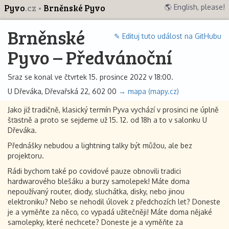
Pyvo
.cz
Brněnské Pyvo
🌎 English, please!
Brněnské
✎ Edituj tuto událost na GitHubu
Pyvo – Předvánoční
Sraz se konal ve čtvrtek 15. prosince 2022 v 18:00.
U Dřeváka, Dřevařská 22, 602 00
→ mapa (mapy.cz)
Jako již tradičně, klasický termín Pyva vychází v prosinci ne úplně
šťastně a proto se sejdeme už 15. 12. od 18h a to v salonku U
Dřeváka.
Přednášky nebudou a lightning talky být můžou, ale bez
projektoru.
Rádi bychom také po covidové pauze obnovili tradici
hardwarového blešáku a burzy samolepek! Máte doma
nepoužívaný router, diody, sluchátka, disky, nebo jinou
elektroniku? Nebo se nehodil úlovek z předchozích let? Doneste
je a vyměňte za něco, co vypadá užitečněji! Máte doma nějaké
samolepky, které nechcete? Doneste je a vyměňte za