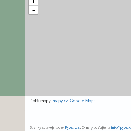
+
-
Další mapy:
mapy.cz
,
Google Maps
.
Stránky spravuje spolek
Pyvec, z.s.
. E-maily posílejte na
info@
pyvec.o