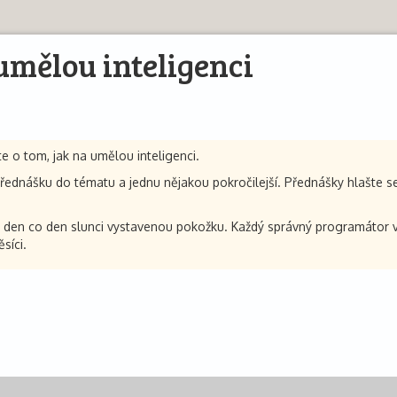
umělou inteligenci
 o tom, jak na umělou inteligenci.
řednášku do tématu a jednu nějakou pokročilejší. Přednášky hlašte s
 den co den slunci vystavenou pokožku. Každý správný programátor ví
síci.