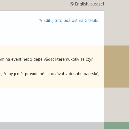
🌎 English, please!
✎ Edituj tuto událost na GitHubu
em na event nebo dejte vědět kterémukoliv ze čtyř
, že by ji měl pravidelně schovávat z dosahu paprsků,