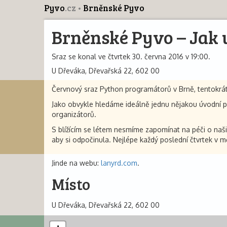
Pyvo
.cz
Brněnské Pyvo
Brněnské Pyvo – Jak 
Sraz se konal ve čtvrtek 30. června 2016 v 19:00.
U Dřeváka, Dřevařská 22, 602 00
Červnový sraz Python programátorů v Brně, tentokráte
Jako obvykle hledáme ideálně jednu nějakou úvodní p
organizátorů.
S blížícím se létem nesmíme zapomínat na péči o naši
aby si odpočinula. Nejlépe každý poslední čtvrtek v mě
Jinde na webu:
lanyrd.com
.
Místo
U Dřeváka, Dřevařská 22, 602 00