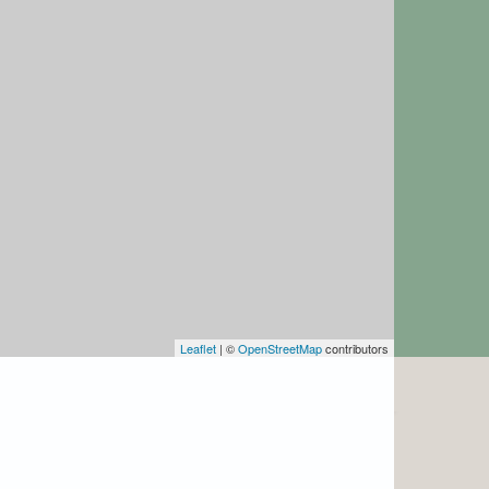
Leaflet
| ©
OpenStreetMap
contributors