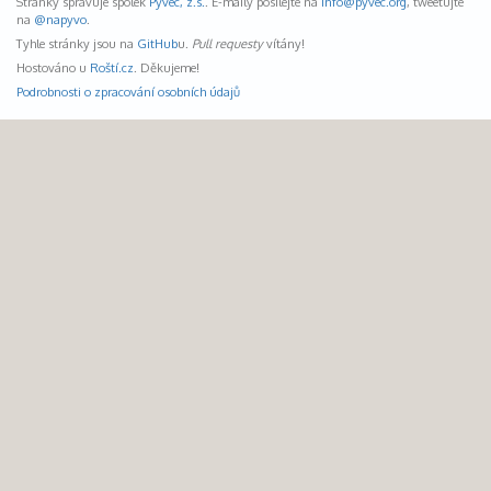
Stránky spravuje spolek
Pyvec, z.s.
. E-maily posílejte na
info@
pyvec.org
, tweetujte
na
@napyvo
.
Tyhle stránky jsou na
GitHub
u.
Pull requesty
vítány!
Hostováno u
Roští.cz
. Děkujeme!
Podrobnosti o zpracování osobních údajů