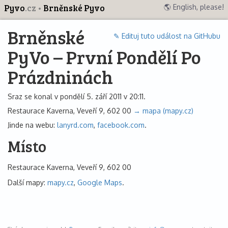
Pyvo
.cz
Brněnské Pyvo
🌎 English, please!
Brněnské
✎ Edituj tuto událost na GitHubu
PyVo – První Pondělí Po
Prázdninách
Sraz se konal v pondělí 5. září 2011 v 20:11.
Restaurace Kaverna, Veveří 9, 602 00
→ mapa (mapy.cz)
Jinde na webu:
lanyrd.com
,
facebook.com
.
Místo
Restaurace Kaverna, Veveří 9, 602 00
Další mapy:
mapy.cz
,
Google Maps
.