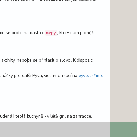
me se proto na nástroj
, který nám pomůže
mypy
tivity, nebojte se přihlásit o slovo. K dispozici
nášky pro další Pyva, více informací na
pyvo.cz#info-
dená i teplá kuchyně - v létě gril na zahrádce.