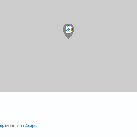
rg
, tweetujte na
@napyvo
.