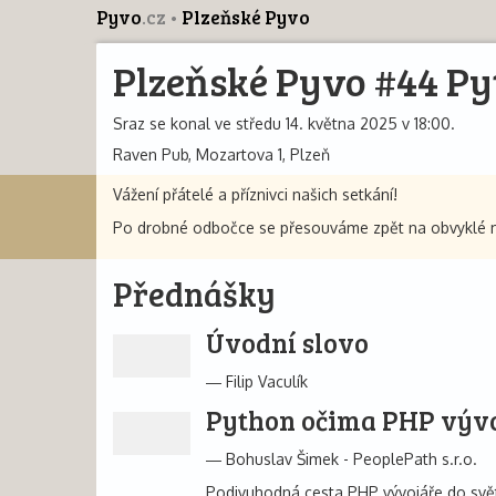
Pyvo
.cz
Plzeňské Pyvo
Plzeňské Pyvo #44 Py
Sraz se konal ve středu 14. května 2025 v 18:00.
Raven Pub, Mozartova 1, Plzeň
Vážení přátelé a příznivci našich setkání!
Po drobné odbočce se přesouváme zpět na obvyklé mí
Přednášky
Úvodní slovo
Filip Vaculík
Python očima PHP výv
Bohuslav Šimek - PeoplePath s.r.o.
Podivuhodná cesta PHP vývojáře do světa