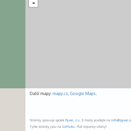
-
Další mapy:
mapy.cz
,
Google Maps
.
Stránky spravuje spolek
Pyvec, z.s.
. E-maily posílejte na
info@
pyvec.o
Tyhle stránky jsou na
GitHub
u.
Pull requesty
vítány!