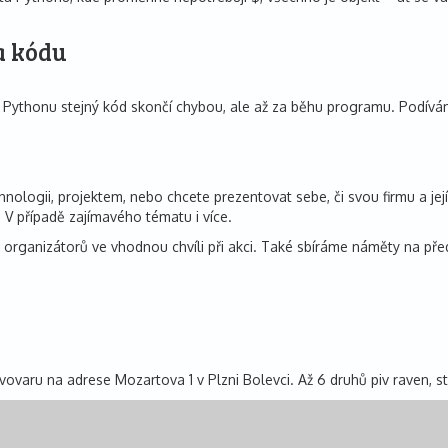
a kódu
V Pythonu stejný kód skončí chybou, ale až za běhu programu. Podívá
ogii, projektem, nebo chcete prezentovat sebe, či svou firmu a její ak
 V případě zajímavého tématu i více.
rganizátorů ve vhodnou chvíli při akci. Také sbíráme náměty na před
aru na adrese Mozartova 1 v Plzni Bolevci. Až 6 druhů piv raven, stu