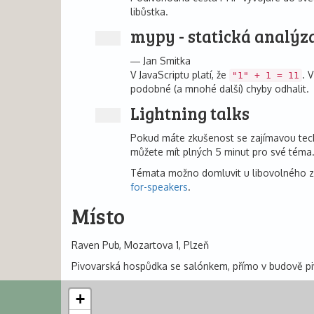
libůstka.
mypy - statická analýz
Jan Smitka
V JavaScriptu platí, že
. 
"1" + 1 = 11
podobné (a mnohé další) chyby odhalit.
Lightning talks
Pokud máte zkušenost se zajímavou technol
můžete mít plných 5 minut pro své téma.
Témata možno domluvit u libovolného z o
for-speakers
.
Místo
Raven Pub, Mozartova 1, Plzeň
Pivovarská hospůdka se salónkem, přímo v budově pivov
+