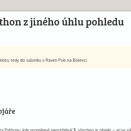
thon z jiného úhlu pohledu
sto, tedy do salonku v Raven Pub na Bolevci.
ojáře
 Pythonu, kde proměnné nepotřebují $, všechno je objekt – ať se vám 