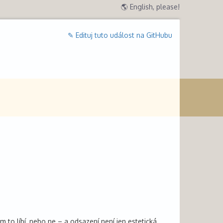
🌎 English, please!
✎ Edituj tuto událost na GitHubu
to líbí, nebo ne – a odsazení není jen estetická