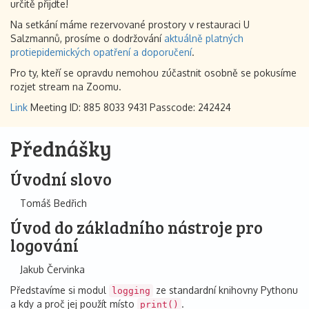
určitě přijďte!
Na setkání máme rezervované prostory v restauraci U
Salzmannů, prosíme o dodržování
aktuálně platných
protiepidemických opatření a doporučení
.
Pro ty, kteří se opravdu nemohou zúčastnit osobně se pokusíme
rozjet stream na Zoomu.
Link
Meeting ID: 885 8033 9431 Passcode: 242424
Přednášky
Úvodní slovo
Tomáš Bedřich
Úvod do základního nástroje pro
logování
Jakub Červinka
Představíme si modul
ze standardní knihovny Pythonu
logging
a kdy a proč jej použít místo
.
print()