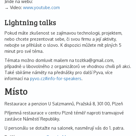
Jinde na webu:
Video:
www.youtube.com
Lightning talks
Pokud máte zkušenost se zajímavou technologii, projektem,
nebo chcete prezentovat sebe, či svou firmu a její aktivity,
nebojte se přihlásit o slovo. K dispozici můžete mít plných 5
minut pro své téma.
Témata možno domluvit mailem na tozitka@gmail.com,
případně u libovolného z organizátorů ve vhodnou chvíli při akci.
Také sbíráme náměty na přednášky pro další Pyva, více
informací na
pyvo.cz#info-for-speakers
.
Místo
Restaurace a penzion U Salzmannů, Pražská 8, 301 00, Plzeň
Příjemná restaurace v centru Plzně téměř naproti tramvajové
zastávce Náměstí Republiky.
U personálu se dotažte na salonek, nasměrují vás do 1. patra.