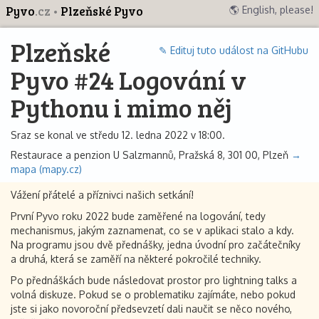
Pyvo
.cz
Plzeňské Pyvo
🌎 English, please!
Plzeňské
✎ Edituj tuto událost na GitHubu
Pyvo #24 Logování v
Pythonu i mimo něj
Sraz se konal ve středu 12. ledna 2022 v 18:00.
Restaurace a penzion U Salzmannů, Pražská 8, 301 00, Plzeň
→
mapa (mapy.cz)
Vážení přátelé a příznivci našich setkání!
První Pyvo roku 2022 bude zaměřené na logování, tedy
mechanismus, jakým zaznamenat, co se v aplikaci stalo a kdy.
Na programu jsou dvě přednášky, jedna úvodní pro začátečníky
a druhá, která se zaměří na některé pokročilé techniky.
Po přednáškách bude následovat prostor pro lightning talks a
volná diskuze. Pokud se o problematiku zajímáte, nebo pokud
jste si jako novoroční předsevzetí dali naučit se něco nového,