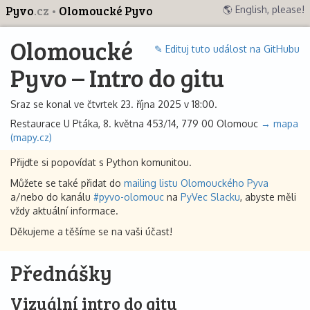
Pyvo
.cz
Olomoucké Pyvo
🌎 English, please!
Olomoucké
✎ Edituj tuto událost na GitHubu
Pyvo – Intro do gitu
Sraz se konal ve čtvrtek 23. října 2025 v 18:00.
Restaurace U Ptáka, 8. května 453/14, 779 00 Olomouc
→ mapa
(mapy.cz)
Přijďte si popovídat s Python komunitou.
Můžete se také přidat do
mailing listu Olomouckého Pyva
a/nebo do kanálu
#pyvo-olomouc
na
PyVec Slacku
, abyste měli
vždy aktuální informace.
Děkujeme a těšíme se na vaši účast!
Přednášky
Vizuální intro do gitu