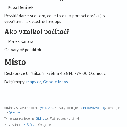
Kuba Beránek
Povykládáme si o tom, co je to git, a pomocí obrázků si
vysvětlíme, jak vlastně funguje.
Ako vznikol počítač?
Marek Karuna
Od pary až po tiktok.
Místo
Restaurace U Ptáka, 8. května 453/14, 779 00 Olomouc
Další mapy:
mapy.cz
,
Google Maps
.
Stránky spravuje spolek
Pyvec, z.s.
. E-maily posílejte na
info@
pyvec.org
, tweetujte
na
@napyvo
.
Tyhle stránky jsou na
GitHub
u.
Pull requesty
vítány!
Hostováno u
Roští.cz
. Děkujeme!